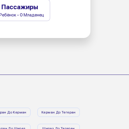
Пассажиры
 Ребёнок - 0 Младенец
еран До Керман
Керман До Тегеран
еран До Шираз
Шираз До Тегеран