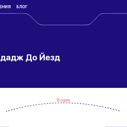
ЕНИЯ
БЛОГ
ндадж До Йезд
В одну