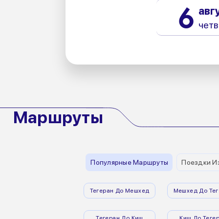
6
авг
четв
Маршруты
Популярные Маршруты
Поездки И
Тегеран До Мешхед
Мешхед До Тег
Тегеран До Киш
Киш До Теге