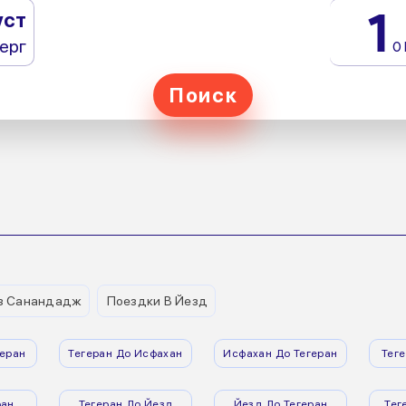
1
уст
ерг
0
Поиск
з Санандадж
Поездки В Йезд
еран
Тегеран До Исфахан
Исфахан До Тегеран
Тег
ран
Тегеран До Йезд
Йезд До Тегеран
Тег