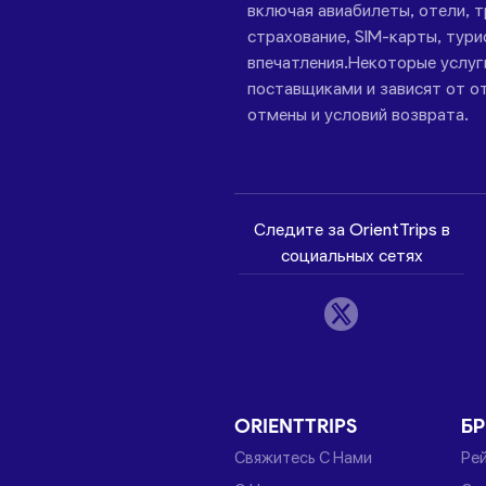
включая авиабилеты, отели, 
страхование, SIM-карты, тури
впечатления.Некоторые услу
поставщиками и зависят от от
отмены и условий возврата.
Следите за OrientTrips в
социальных сетях
ORIENTTRIPS
Б
Свяжитесь С Нами
Ре