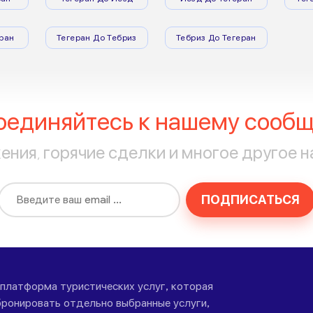
ран
Тегеран До Тебриз
Тебриз До Тегеран
оединяйтесь к нашему сообщ
ния, горячие сделки и многое другое н
ПОДПИСАТЬСЯ
-платформа туристических услуг, которая
ронировать отдельно выбранные услуги,