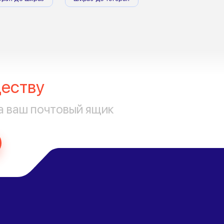
еству
а ваш почтовый ящик