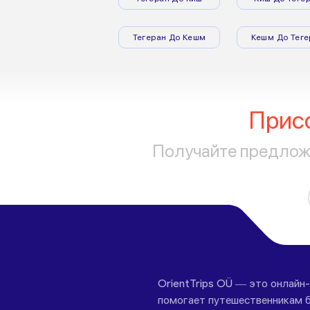
Тегеран До Кешм
Кешм До Теге
Прис
Получайте предложе
OrientTrips OÜ — это онлайн
помогает путешественникам б