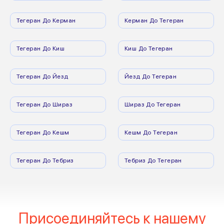
Тегеран До Керман
Керман До Тегеран
Тегеран До Киш
Киш До Тегеран
Тегеран До Йезд
Йезд До Тегеран
Тегеран До Шираз
Шираз До Тегеран
Тегеран До Кешм
Кешм До Тегеран
Тегеран До Тебриз
Тебриз До Тегеран
Присоединяйтесь к нашему