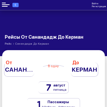
Войти
€
Регистрация
Рейсы От Санандадж До Керман
›
Рейс
Сенендедж До Керман
От
До
В одну
САНАНДАДЖ
КЕРМАН
7
август
пятница
1
Пассажиры
0 Ребёнок - 0 Младенец