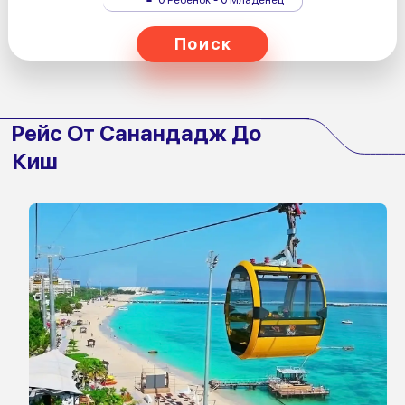
Поиск
Рейс От Санандадж До
Киш