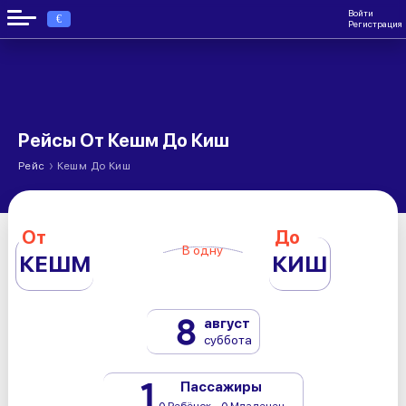
Войти
€
Регистрация
Рейсы От Кешм До Киш
›
Рейс
Кешм До Киш
От
До
В одну
КЕШМ
КИШ
8
август
суббота
1
Пассажиры
0 Ребёнок - 0 Младенец