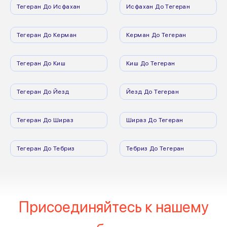
Тегеран До Исфахан
Исфахан До Тегеран
Тегеран До Керман
Керман До Тегеран
Тегеран До Киш
Киш До Тегеран
Тегеран До Йезд
Йезд До Тегеран
Тегеран До Шираз
Шираз До Тегеран
Тегеран До Тебриз
Тебриз До Тегеран
Присоединяйтесь к нашему