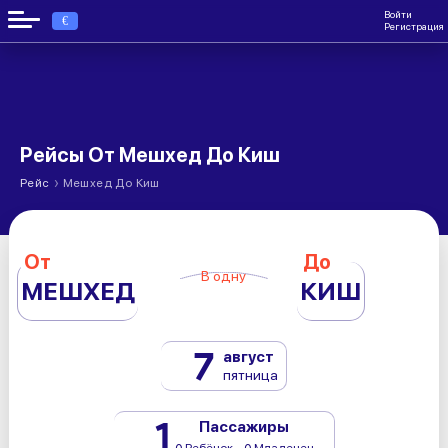
Войти
€
Регистрация
Рейсы От Мешхед До Киш
›
Рейс
Мешхед До Киш
От
До
В одну
МЕШХЕД
КИШ
7
август
пятница
1
Пассажиры
0 Ребёнок - 0 Младенец