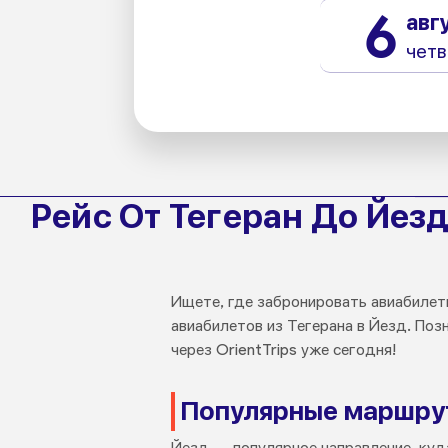
6
авг
четв
Рейс От Тегеран До Йез
Ищете, где забронировать авиабилет
авиабилетов из Тегерана в Йезд. По
через OrientTrips уже сегодня!
Популярные маршрут
Йезд — популярное направление, куда