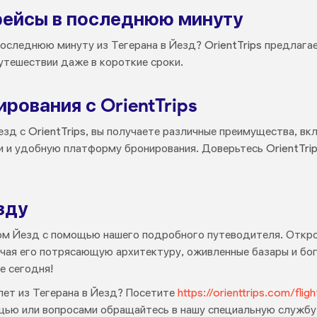
рейсы в последнюю минуту
оследнюю минуту из Тегерана в Йезд? OrientTrips предлагае
утешествии даже в короткие сроки.
ования с OrientTrips
езд с OrientTrips, вы получаете различные преимущества, в
и и удобную платформу бронирования. Доверьтесь OrientTri
зду
ом Йезд с помощью нашего подробного путеводителя. Откро
ая его потрясающую архитектуру, оживленные базары и бог
е сегодня!
лет из Тегерана в Йезд? Посетите
https://orienttrips.com/fli
ощью или вопросами обращайтесь в нашу специальную служб