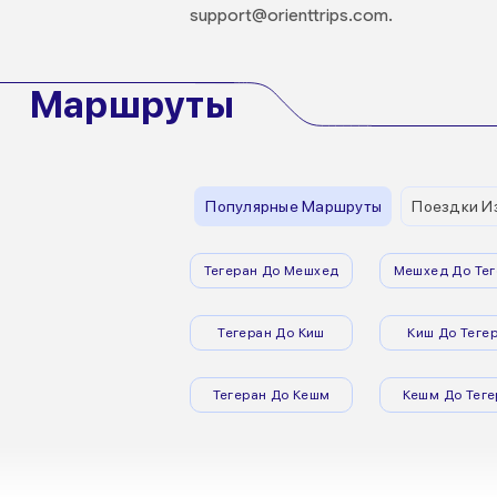
support@orienttrips.com.
Маршруты
Популярные Маршруты
Поездки И
Тегеран До Мешхед
Мешхед До Тег
Тегеран До Киш
Киш До Теге
Тегеран До Кешм
Кешм До Теге