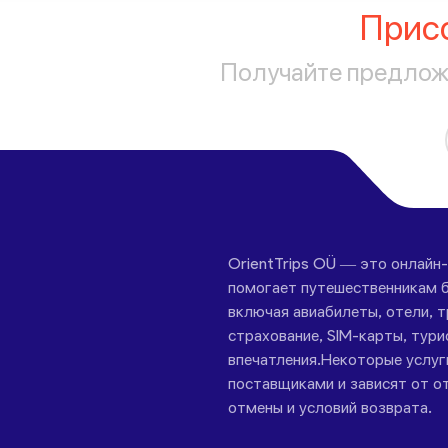
Прис
Получайте предложе
OrientTrips OÜ — это онлайн
помогает путешественникам б
включая авиабилеты, отели, 
страхование, SIM-карты, тури
впечатления.Некоторые услу
поставщиками и зависят от от
отмены и условий возврата.