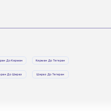
еран До Керман
Керман До Тегеран
еран До Шираз
Шираз До Тегеран