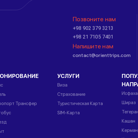
Позвоните нам
+98 902 379 3213
+98 21 7105 7401
Напишите нам
contact@orienttrips.com
РОНИРОВАНИЕ
УСЛУГИ
ПОПУ
НАПР
йс
Виза
Исфаха
ель
Страхование
Шираз
ропорт Трансфер
Туристическая Карта
Тегера
тобус
SIM-Карта
Кашан
езд
Керман
ыт