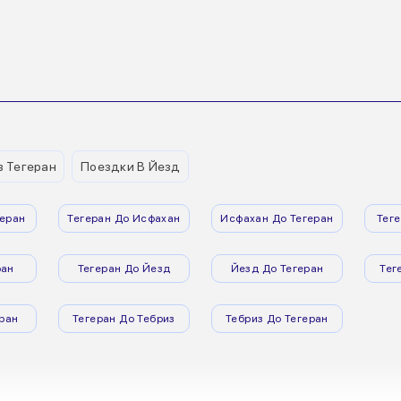
з Тегеран
Поездки В Йезд
еран
Тегеран До Исфахан
Исфахан До Тегеран
Тег
ран
Тегеран До Йезд
Йезд До Тегеран
Тег
ран
Тегеран До Тебриз
Тебриз До Тегеран