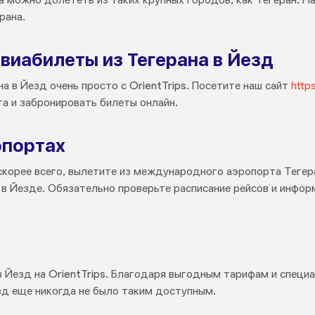
рана.
виабилеты из Тегерана в Йезд
а в Йезд очень просто с OrientTrips. Посетите наш сайт
http
а и забронировать билеты онлайн.
опортах
 скорее всего, вылетите из международного аэропорта Тегер
в Йезде. Обязательно проверьте расписание рейсов и инфо
в Йезд на OrientTrips. Благодаря выгодным тарифам и спец
зд еще никогда не было таким доступным.