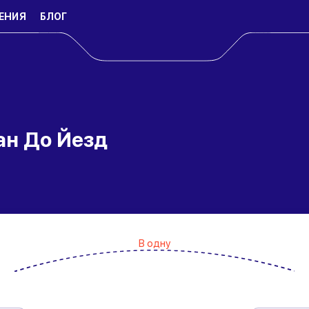
ЕНИЯ
БЛОГ
ан До Йезд
В одну