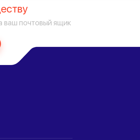
еству
а ваш почтовый ящик