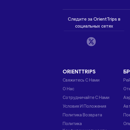
Следите за OrientTrips в
социальных сетях
ORIENTTRIPS
Б
Свяжитесь С Нами
Ре
О Нас
От
Сотрудничайте С Нами
Аэ
Условия И Положения
Ав
Политика Возврата
По
Политика
Оп