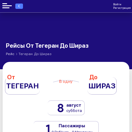
Войти
€
Регистрация
Рейсы От Тегеран До Шираз
›
Рейс
Тегеран До Шираз
От
До
В одну
ТЕГЕРАН
ШИРАЗ
8
август
суббота
1
Пассажиры
0 Ребёнок - 0 Младенец