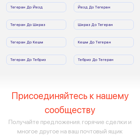
Тегеран До Йезд
Йезд До Тегеран
Тегеран До Шираз
Шираз До Тегеран
Тегеран До Кешм
Кешм До Тегеран
Тегеран До Тебриз
Тебриз До Тегеран
Присоединяйтесь к нашему
сообществу
Получайте предложения, горячие сделки и
многое другое на ваш почтовый ящик