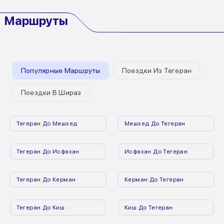
Маршруты
Популярные Маршруты
Поездки Из Тегеран
Поездки В Шираз
Тегеран До Мешхед
Мешхед До Тегеран
Тегеран До Исфахан
Исфахан До Тегеран
Тегеран До Керман
Керман До Тегеран
Тегеран До Киш
Киш До Тегеран