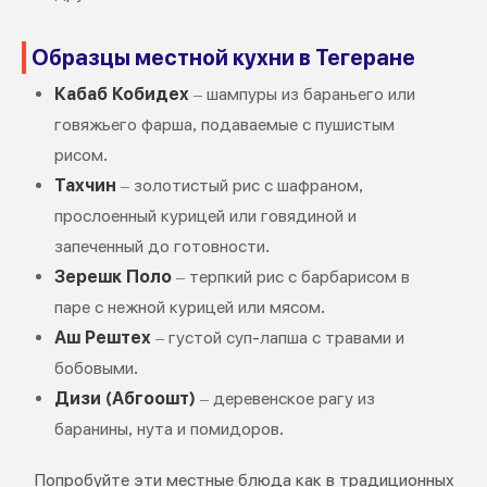
Образцы местной кухни в Тегеране
Кабаб Кобидех
– шампуры из бараньего или
говяжьего фарша, подаваемые с пушистым
рисом.
Тахчин
– золотистый рис с шафраном,
прослоенный курицей или говядиной и
запеченный до готовности.
Зерешк Поло
– терпкий рис с барбарисом в
паре с нежной курицей или мясом.
Аш Рештех
– густой суп-лапша с травами и
бобовыми.
Дизи (Абгоошт)
– деревенское рагу из
баранины, нута и помидоров.
Попробуйте эти местные блюда как в традиционных