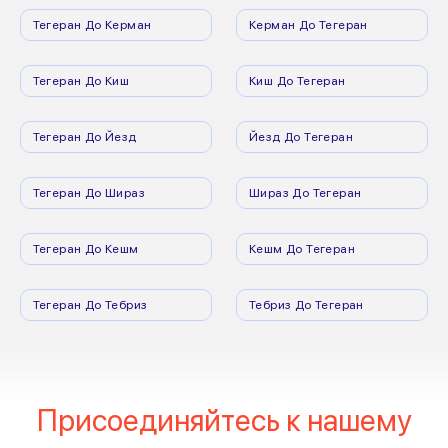
Тегеран До Керман
Керман До Тегеран
Тегеран До Киш
Киш До Тегеран
Тегеран До Йезд
Йезд До Тегеран
Тегеран До Шираз
Шираз До Тегеран
Тегеран До Кешм
Кешм До Тегеран
Тегеран До Тебриз
Тебриз До Тегеран
Присоединяйтесь к нашему