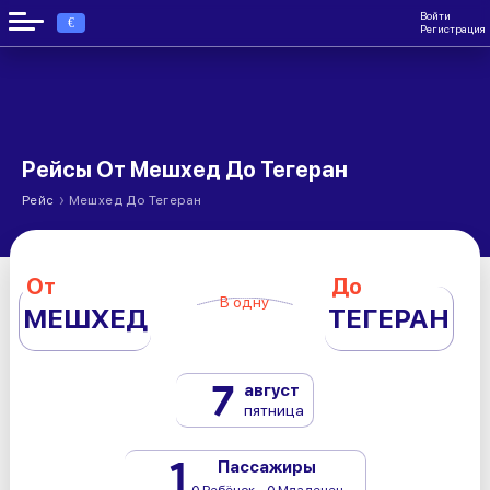
Войти
€
Регистрация
Рейсы От Мешхед До Тегеран
›
Рейс
Мешхед До Тегеран
От
До
В одну
МЕШХЕД
ТЕГЕРАН
7
август
пятница
1
Пассажиры
0 Ребёнок - 0 Младенец