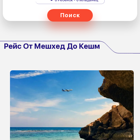
Поиск
Рейс От Мешхед До Кешм