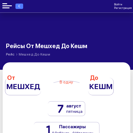
Войти
€
Регистрация
Рейсы От Мешхед До Кешм
›
Рейс
Мешхед До Кешм
От
До
В одну
МЕШХЕД
КЕШМ
7
август
пятница
1
Пассажиры
0 Ребёнок - 0 Младенец