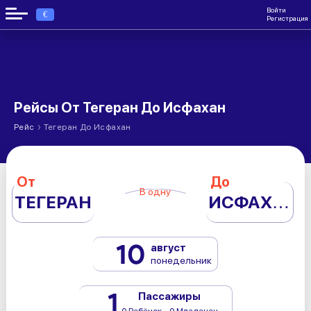
Войти
€
Регистрация
Рейсы От Тегеран До Исфахан
›
Рейс
Тегеран До Исфахан
От
До
В одну
ТЕГЕРАН
ИСФАХАН
10
август
понедельник
1
Пассажиры
0 Ребёнок - 0 Младенец