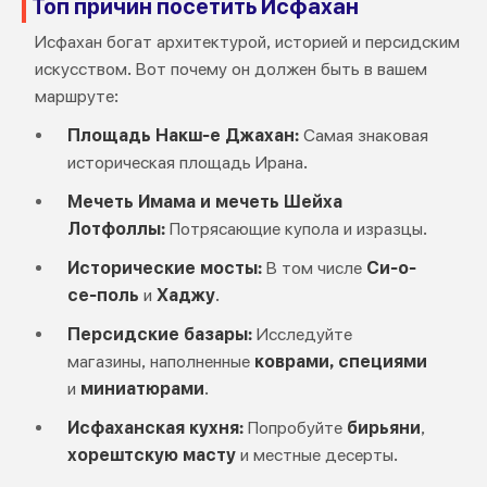
Топ причин посетить Исфахан
Исфахан богат архитектурой, историей и персидским
искусством. Вот почему он должен быть в вашем
маршруте:
Площадь Накш-е Джахан:
Самая знаковая
историческая площадь Ирана.
Мечеть Имама и мечеть Шейха
Лотфоллы:
Потрясающие купола и изразцы.
Исторические мосты:
В том числе
Си-о-
се-поль
и
Хаджу
.
Персидские базары:
Исследуйте
магазины, наполненные
коврами, специями
и
миниатюрами
.
Исфаханская кухня:
Попробуйте
бирьяни
,
хорештскую масту
и местные десерты.