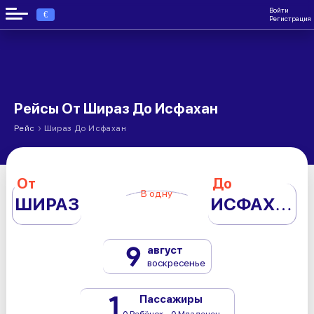
Войти
€
Регистрация
Рейсы От Шираз До Исфахан
›
Рейс
Шираз До Исфахан
От
До
В одну
ШИРАЗ
ИСФАХАН
9
август
воскресенье
1
Пассажиры
0 Ребёнок - 0 Младенец