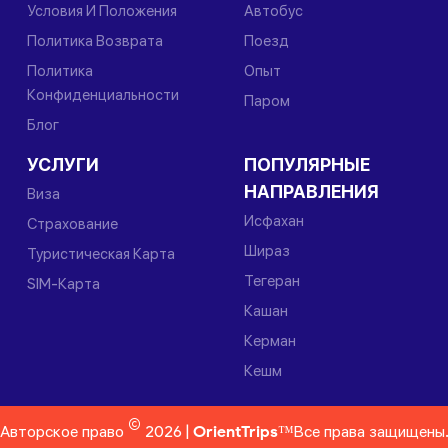
Условия И Положения
Автобус
Политика Возврата
Поезд
Политика
Опыт
Конфиденциальности
Паром
Блог
УСЛУГИ
ПОПУЛЯРНЫЕ
НАПРАВЛЕНИЯ
Виза
Исфахан
Страхование
Шираз
Туристическая Карта
Тегеран
SIM-Карта
Кашан
Керман
Кешм
©
Авторское право
2026 |
OrientTrips™
Все права защищены