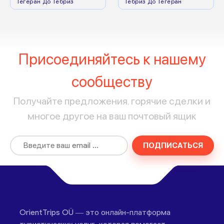
Тегеран До Тебриз
Тебриз До Тегеран
Присоединяйтесь к нашему
сообществу
Получайте предложения, горячие сделки и
многое другое на ваш почтовый ящик
ПОДПИСАТЬСЯ
OrientTrips OÜ — это онлайн-платформа