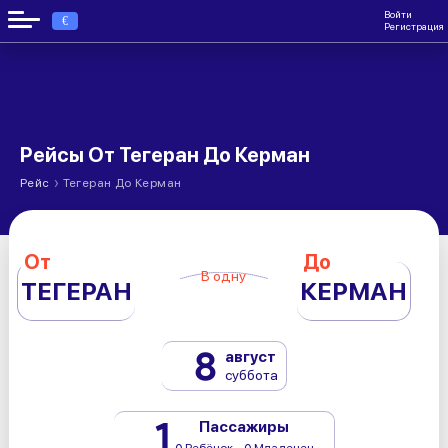
Войти
€
Регистрация
Рейсы От Тегеран До Керман
›
Рейс
Тегеран До Керман
От
До
В одну
ТЕГЕРАН
КЕРМАН
8
август
суббота
1
Пассажиры
0 Ребёнок - 0 Младенец