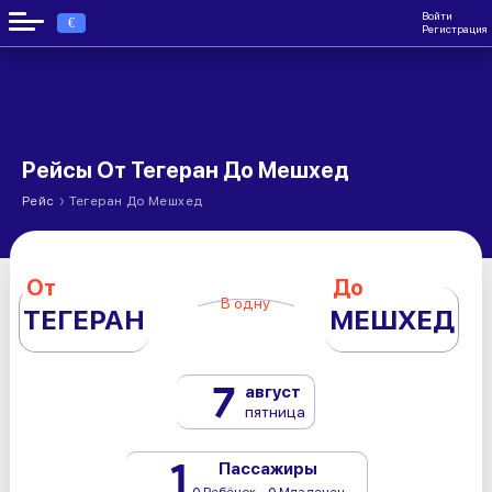
Войти
€
Регистрация
Рейсы От Тегеран До Мешхед
›
Рейс
Тегеран До Мешхед
От
До
В одну
ТЕГЕРАН
МЕШХЕД
7
август
пятница
1
Пассажиры
0 Ребёнок - 0 Младенец