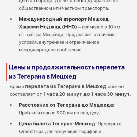
центра города. До него легко добраться на
общественном или частном транспорте.
Международный аэропорт Мешхед
Хашеми Неджад (MHD)
– примерно в 10 км
от центра Мешхеда. Предлагает отличные
условия, внутреннее и ограниченное
международное сообщение.
Цены и продолжительность перелета
из Тегерана в Мешхед
Время
перелета из Тегерана в Мешхед
обычно
составляет от
1 часа 20 минут до 1 часа 30 минут
.
Расстояние от Тегерана до Мешхеда
:
Приблизительно 900 км по воздуху.
Цена билета Тегеран-Мешхед
: Проверьте
OrientTrips для получения тарифов и