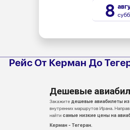
8
авг
субб
Рейс От Керман До Теге
Дешевые авиабиле
Закажите
дешевые авиабилеты из 
внутренних маршрутов Ирана. Направл
найти
самые низкие цены на авиа
Керман - Тегеран
.