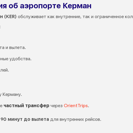
я об аэропорте Керман
 (KER)
обслуживает как внутренние, так и ограниченное ко
:
а и вылета.
вные удобства.
лей.
у Керману.
те
частный трансфер
через
OrientTrips
.
а
90 минут до вылета
для внутренних рейсов.