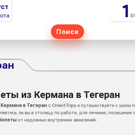
1
уст
ота
0
Поиск
ран
ты из Кермана в Тегеран
Кермана в Тегеран
с OrientTrips и путешествуйте с умом
яетесь ли вы в столицу по работе, для лечения, посещения
билеты
от надежных внутренних авиалиний.