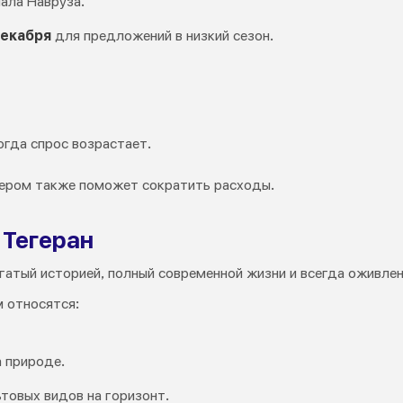
ала Навруза.
декабря
для предложений в низкий сезон.
огда спрос возрастает.
чером также поможет сократить расходы.
 Тегеран
гатый историей, полный современной жизни и всегда оживлен
 относятся:
 природе.
товых видов на горизонт.