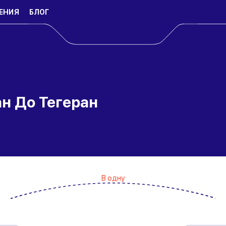
ЕНИЯ
БЛОГ
н До Тегеран
В одну