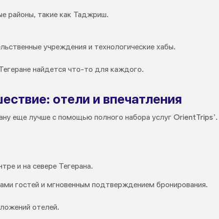
е районы, такие как Таджриш.
ельственные учреждения и технологические хабы.
в Тегеране найдется что-то для каждого.
ествие: отели и впечатления
ну еще лучше с помощью полного набора услуг OrientTrips’.
тре и на севере Тегерана.
ами гостей и мгновенным подтверждением бронирования.
ложений отелей.