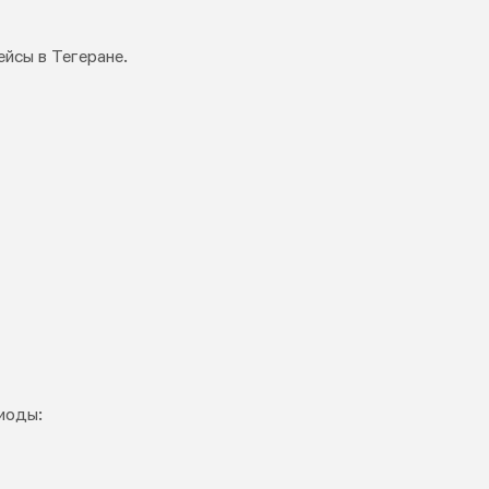
ейсы в Тегеране.
иоды: