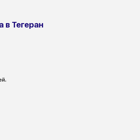
 в Тегеран
ей.