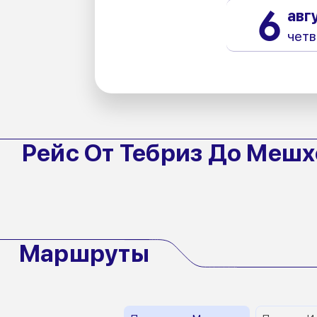
6
авг
четв
Рейс От Тебриз До Меш
Маршруты