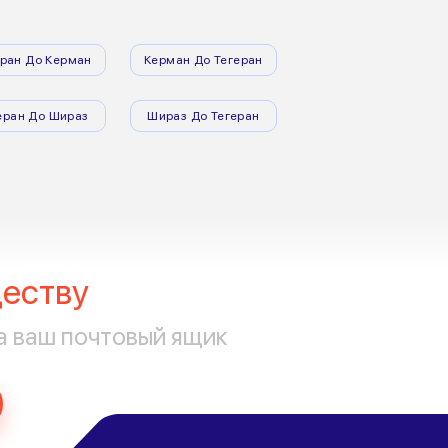
еран До Керман
Керман До Тегеран
еран До Шираз
Шираз До Тегеран
еству
а ваш почтовый ящик