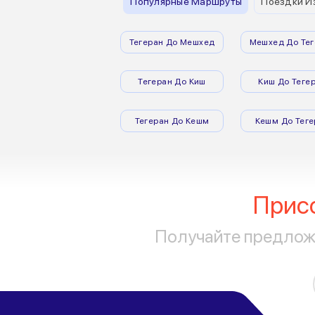
Популярные Маршруты
Поездки И
Тегеран До Мешхед
Мешхед До Тег
Тегеран До Киш
Киш До Теге
Тегеран До Кешм
Кешм До Теге
Прис
Получайте предложе