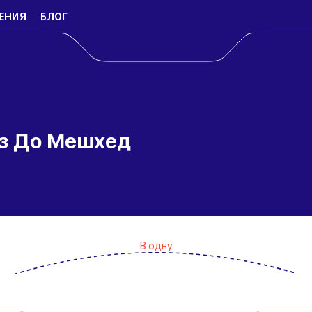
ЕНИЯ
БЛОГ
из До Мешхед
В одну