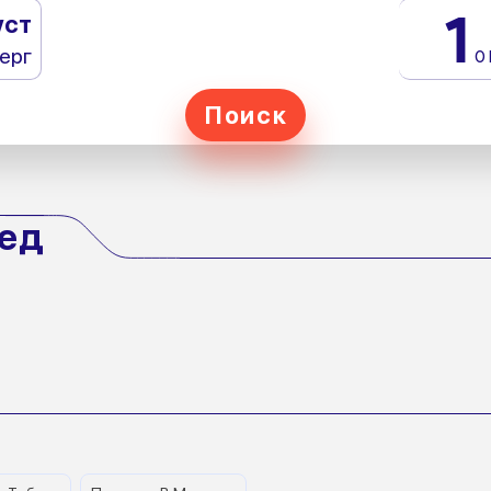
1
уст
ерг
0
Поиск
хед