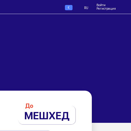
Войти
€
RU
Регистрация
До
МЕШХЕД