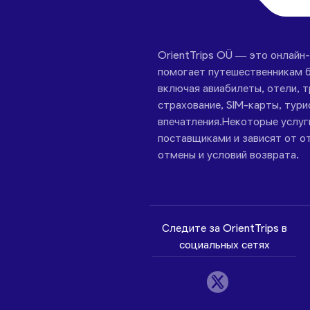
OrientTrips OÜ — это онлайн
помогает путешественникам б
включая авиабилеты, отели, 
страхование, SIM-карты, тури
впечатления.Некоторые услу
поставщиками и зависят от от
отмены и условий возврата.
Следите за OrientTrips в
социальных сетях