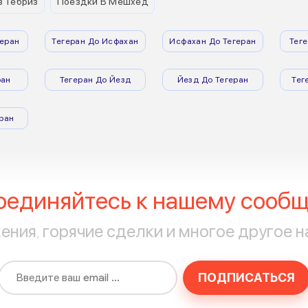
з Тебриз
Поездки В Мешхед
еран
Тегеран До Исфахан
Исфахан До Тегеран
Тег
ран
Тегеран До Йезд
Йезд До Тегеран
Тег
ран
оединяйтесь к нашему сообщ
ния, горячие сделки и многое другое н
ПОДПИСАТЬСЯ