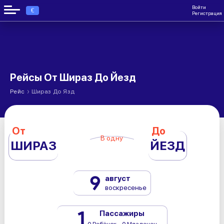
Войти
€
Регистрация
Рейсы От Шираз До Йезд
›
Рейс
Шираз До Язд
От
До
В одну
ШИРАЗ
ЙЕЗД
9
август
воскресенье
1
Пассажиры
0 Ребёнок - 0 Младенец