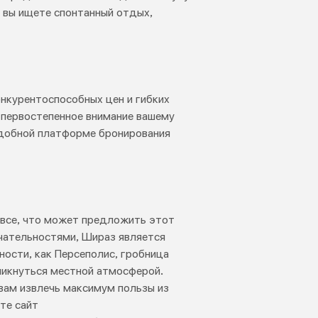
и вы ищете спонтанный отдых,
онкурентоспособных цен и гибких
 первостепенное внимание вашему
удобной платформе бронирования
 все, что может предложить этот
чательностями, Шираз является
ости, как Персеполис, гробница
никнуться местной атмосферой.
вам извлечь максимум пользы из
те сайт