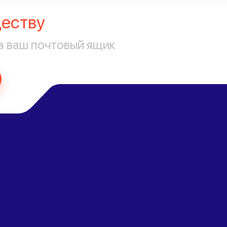
еству
а ваш почтовый ящик