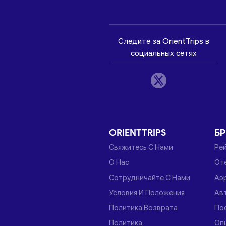
Следите за OrientTrips в
социальных сетях
ORIENTTRIPS
Б
Свяжитесь С Нами
Ре
О Нас
От
Сотрудничайте С Нами
Аэ
Условия И Положения
Ав
Политика Возврата
По
Политика
Оп