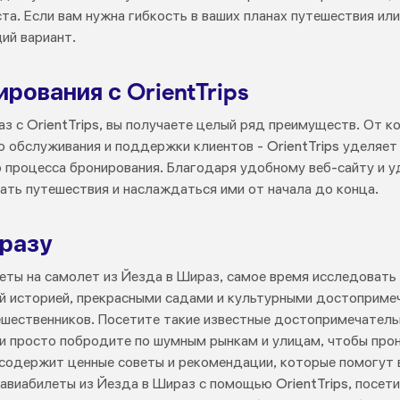
а. Если вам нужна гибкость в ваших планах путешествия ил
ий вариант.
ования с OrientTrips
з с OrientTrips, вы получаете целый ряд преимуществ. От к
о обслуживания и поддержки клиентов - OrientTrips уделяет
 процесса бронирования. Благодаря удобному веб-сайту и 
вать путешествия и наслаждаться ими от начала до конца.
разу
леты на самолет из Йезда в Шираз, самое время исследовать
ой историей, прекрасными садами и культурными достоприме
шественников. Посетите такие известные достопримечательн
ли просто побродите по шумным рынкам и улицам, чтобы про
 содержит ценные советы и рекомендации, которые помогут 
авиабилеты из Йезда в Шираз с помощью OrientTrips, посети