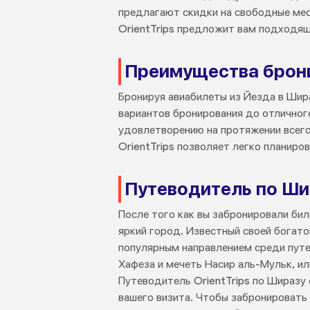
предлагают скидки на свободные мест
OrientTrips предложит вам подходящ
Преимущества бронир
Бронируя авиабилеты из Йезда в Шира
вариантов бронирования до отличног
удовлетворению на протяжении всего
OrientTrips позволяет легко планиро
Путеводитель по Ши
После того как вы забронировали би
яркий город. Известный своей богат
популярным направлением среди путе
Хафеза и мечеть Насир аль-Мульк, и
Путеводитель OrientTrips по Ширазу
вашего визита. Чтобы забронировать 