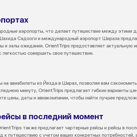
опортах
родные аэропорты, что делает путешествие между этими д
 Шахида Садооги и международный аэропорт Шираза предл
ны и залы ожидания. OrientTrips предоставляет актуальную
с легкостью совершить свое путешествие.
ы на авиабилеты из Йезда в Шираз, позволяя вам сэкономить
леднюю минуту, OrientTrips предлагает гибкие варианты це
те цены, даты и авиакомпании, чтобы найти лучшее предложе
рейсы в последний момент
rientTrips также предлагает чартерные рейсы и рейсы в по
 к путешествию с учетом ваших конкретных потребностей, 