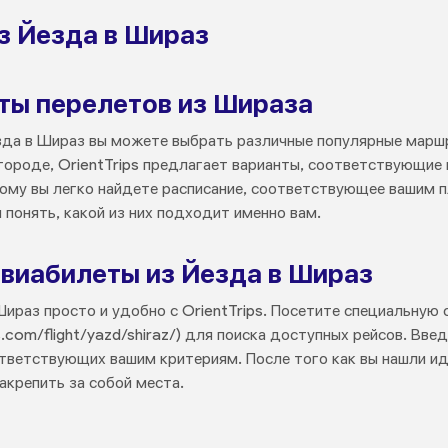
з Йезда в Шираз
ты перелетов из Шираза
зда в Шираз вы можете выбрать различные популярные марш
 городе, OrientTrips предлагает варианты, соответствующи
ому вы легко найдете расписание, соответствующее вашим 
ы понять, какой из них подходит именно вам.
авиабилеты из Йезда в Шираз
ираз просто и удобно с OrientTrips. Посетите специальную
rips.com/flight/yazd/shiraz/) для поиска доступных рейсов. В
ответствующих вашим критериям. После того как вы нашли ид
акрепить за собой места.