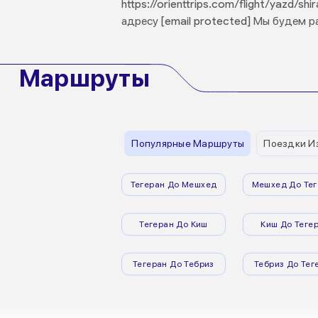
https://orienttrips.com/flight/yazd/
адресу [email protected] Мы будем 
Маршруты
Популярные Маршруты
Поездки И
Тегеран До Мешхед
Мешхед До Тег
Тегеран До Киш
Киш До Теге
Тегеран До Тебриз
Тебриз До Тег