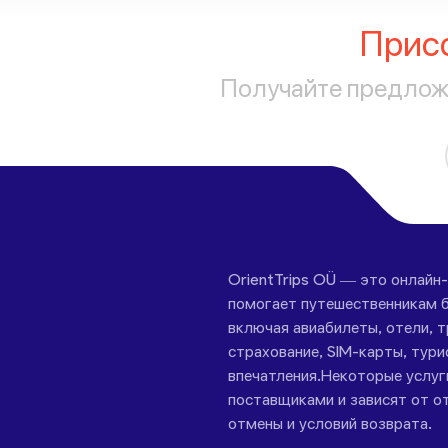
Прис
Получайте предложе
OrientTrips OÜ — это онлайн
помогает путешественникам б
включая авиабилеты, отели, 
страхование, SIM-карты, тури
впечатления.Некоторые услу
поставщиками и зависят от от
отмены и условий возврата.