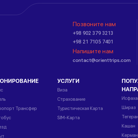
Позвоните нам
+98 902 379 3213
+98 21 7105 7401
Напишите нам
contact@orienttrips.com
РОНИРОВАНИЕ
УСЛУГИ
ПОПУ
НАПР
йс
Виза
Исфаха
ель
Страхование
Шираз
ропорт Трансфер
Туристическая Карта
Тегера
тобус
SIM-Карта
Кашан
езд
Керман
ыт