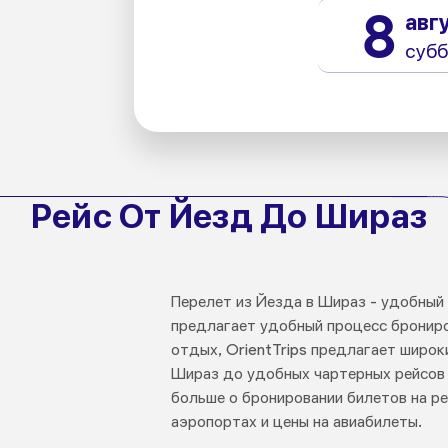
8
авг
субб
Рейс От Йезд До Шираз
Перелет из Йезда в Шираз - удобный
предлагает удобный процесс брониров
отдых, OrientTrips предлагает широ
Шираз до удобных чартерных рейсов и
больше о бронировании билетов на р
аэропортах и цены на авиабилеты.