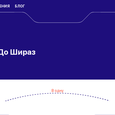
ЕНИЯ
БЛОГ
 До Шираз
В одну