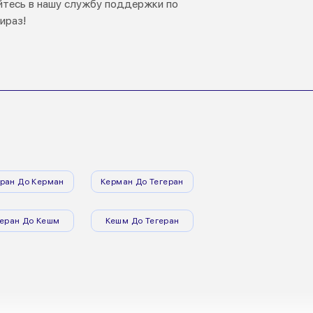
щайтесь в нашу службу поддержки по
ираз!
еран До Керман
Керман До Тегеран
геран До Кешм
Кешм До Тегеран