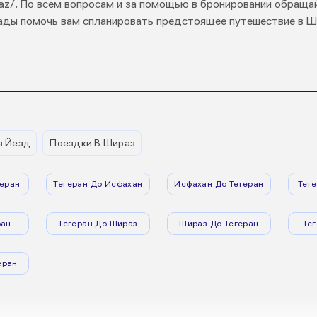
shiraz/. По всем вопросам и за помощью в бронировании обра
рады помочь вам спланировать предстоящее путешествие в Ш
з Йезд
Поездки В Шираз
еран
Тегеран До Исфахан
Исфахан До Тегеран
Тег
ран
Тегеран До Шираз
Шираз До Тегеран
Те
еран