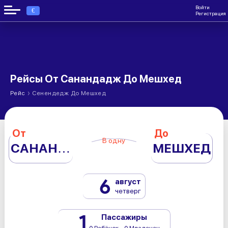
Войти
€
Регистрация
Рейсы От Санандадж До Мешхед
›
Рейс
Сенендедж До Мешхед
От
До
В одну
САНАНДАДЖ
МЕШХЕД
6
август
четверг
1
Пассажиры
0 Ребёнок - 0 Младенец