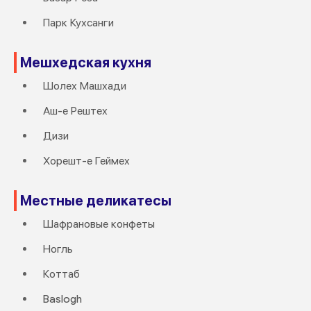
Парк Кухсанги
Мешхедская кухня
Шолех Машхади
Аш-е Рештех
Дизи
Хорешт-е Геймех
Местные деликатесы
Шафрановые конфеты
Ногль
Коттаб
Baslogh