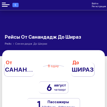
Войти
€
Регистрация
Рейсы От Санандадж До Шираз
›
Рейс
Сенендедж До Шираз
От
До
В одну
САНАНДАДЖ
ШИРАЗ
6
август
четверг
1
Пассажиры
0 Ребёнок - 0 Младенец