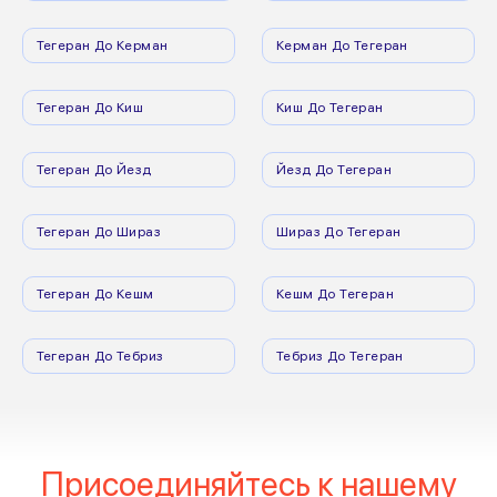
Тегеран До Керман
Керман До Тегеран
Тегеран До Киш
Киш До Тегеран
Тегеран До Йезд
Йезд До Тегеран
Тегеран До Шираз
Шираз До Тегеран
Тегеран До Кешм
Кешм До Тегеран
Тегеран До Тебриз
Тебриз До Тегеран
Присоединяйтесь к нашему