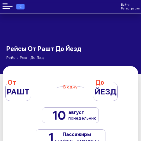
Войти
€
Регистрация
Рейсы От Рашт До Йезд
›
Рейс
Решт До Язд
От
До
В одну
РАШТ
ЙЕЗД
10
август
понедельник
1
Пассажиры
0 Ребёнок - 0 Младенец