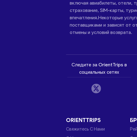
включая авиабилеты, отели, 
страхование, SIM-карты, тури
впечатления.Некоторые услу
поставщиками и зависят от от
отмены и условий возврата.
Следите за OrientTrips в
социальных сетях
ORIENTTRIPS
Б
Свяжитесь С Нами
Ре