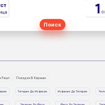
1
уст
ица
0
Поиск
з Рашт
Поездки В Керман
еран
Тегеран До Исфахан
Исфахан До Тегеран
Тег
ран
Тегеран До Йезд
Йезд До Тегеран
Тег