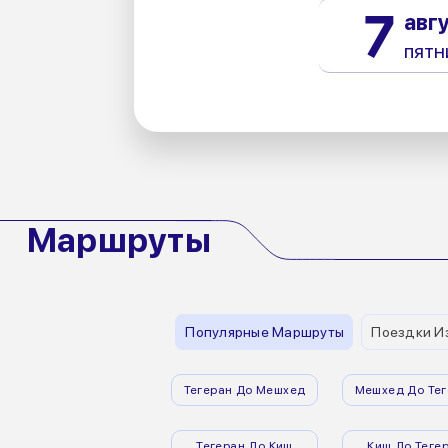
7
авг
пятн
Маршруты
Популярные Маршруты
Поездки И
Тегеран До Мешхед
Мешхед До Тег
Тегеран До Киш
Киш До Теге