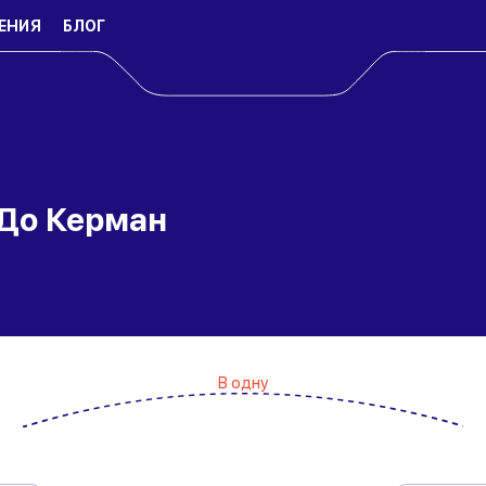
ЕНИЯ
БЛОГ
 До Керман
В одну