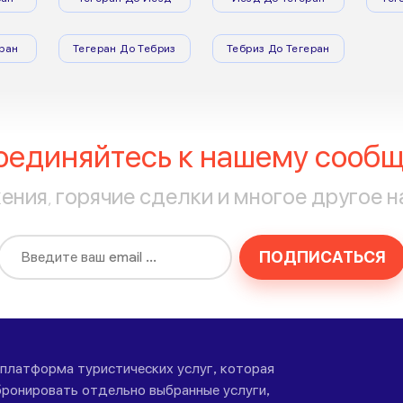
ран
Тегеран До Тебриз
Тебриз До Тегеран
оединяйтесь к нашему сообщ
ния, горячие сделки и многое другое н
ПОДПИСАТЬСЯ
-платформа туристических услуг, которая
ронировать отдельно выбранные услуги,