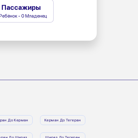
Пассажиры
 Ребёнок - 0 Младенец
еран До Керман
Керман До Тегеран
еран До Шираз
Шираз До Тегеран