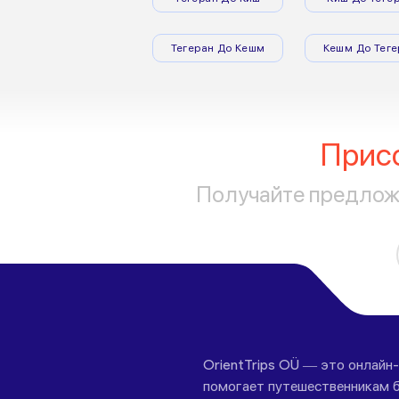
Тегеран До Кешм
Кешм До Теге
Прис
Получайте предложе
OrientTrips OÜ — это онлайн
помогает путешественникам б