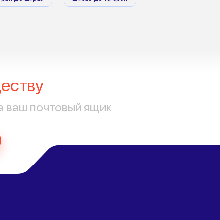
еству
а ваш почтовый ящик