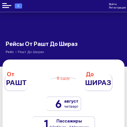
Войти
€
Регистрация
Рейсы От Рашт До Шираз
›
Рейс
Решт До Шираз
От
До
В одну
РАШТ
ШИРАЗ
6
август
четверг
1
Пассажиры
0 Ребёнок - 0 Младенец