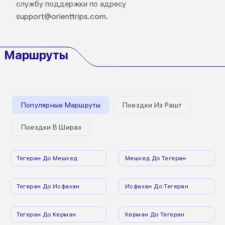
службу поддержки по адресу
support@orienttrips.com.
Маршруты
Популярные Маршруты
Поездки Из Рашт
Поездки В Шираз
Тегеран До Мешхед
Мешхед До Тегеран
Тегеран До Исфахан
Исфахан До Тегеран
Тегеран До Керман
Керман До Тегеран