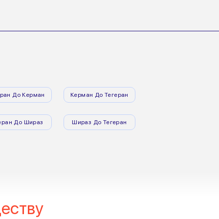
еран До Керман
Керман До Тегеран
еран До Шираз
Шираз До Тегеран
еству