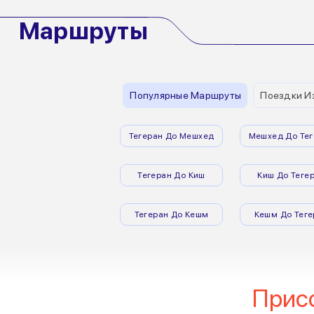
Маршруты
Популярные Маршруты
Поездки И
Тегеран До Мешхед
Мешхед До Тег
Тегеран До Киш
Киш До Теге
Тегеран До Кешм
Кешм До Теге
Прис