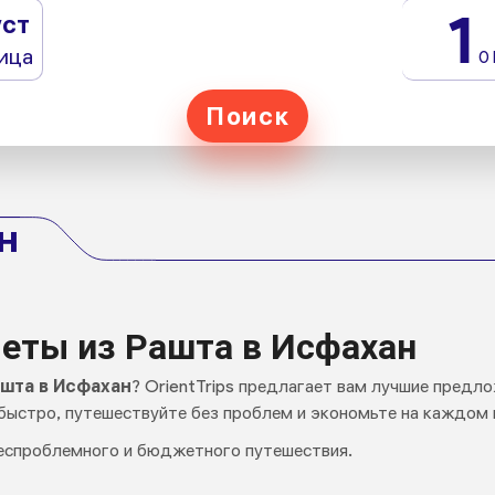
1
уст
ица
0
Поиск
н
еты из Рашта в Исфахан
шта в Исфахан
? OrientTrips предлагает вам лучшие предло
быстро, путешествуйте без проблем и экономьте на каждом 
еспроблемного и бюджетного путешествия.