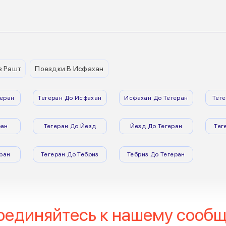
з Рашт
Поездки В Исфахан
еран
Тегеран До Исфахан
Исфахан До Тегеран
Тег
ран
Тегеран До Йезд
Йезд До Тегеран
Тег
ран
Тегеран До Тебриз
Тебриз До Тегеран
оединяйтесь к нашему сообщ