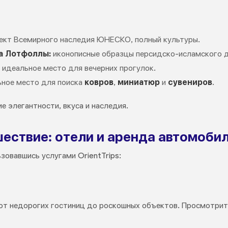
кт Всемирного наследия ЮНЕСКО, полный культуры.
а Лотфоллы:
иконописные образцы персидско-исламского д
идеальное место для вечерних прогулок.
ное место для поиска
ковров
,
миниатюр
и
сувениров
.
е элегантности, вкуса и наследия.
шествие: отели и аренда автомоби
зовавшись услугами OrientTrips:
от недорогих гостиниц до роскошных объектов. Просмотрит