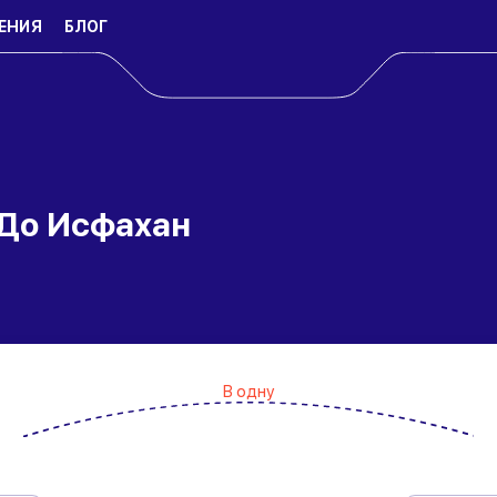
ЕНИЯ
БЛОГ
 До Исфахан
В одну