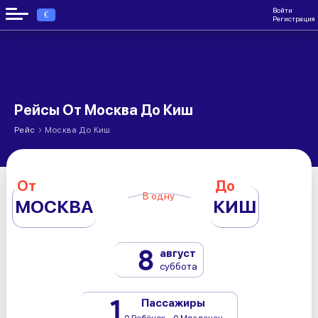
Войти
€
Регистрация
Рейсы От Москва До Киш
›
Рейс
Москва До Киш
От
До
В одну
МОСКВА
КИШ
8
август
суббота
1
Пассажиры
0 Ребёнок - 0 Младенец