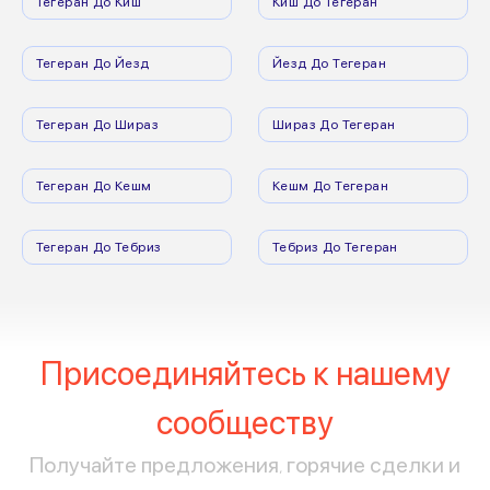
Тегеран До Киш
Киш До Тегеран
Тегеран До Йезд
Йезд До Тегеран
Тегеран До Шираз
Шираз До Тегеран
Тегеран До Кешм
Кешм До Тегеран
Тегеран До Тебриз
Тебриз До Тегеран
Присоединяйтесь к нашему
сообществу
Получайте предложения, горячие сделки и