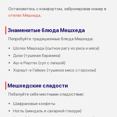
Остановитесь с комфортом, забронировав номер в
отелях Мешхеда
.
Знаменитые блюда Мешхеда
Попробуйте традиционные блюда Мешхеда:
Шолех Машхади (сытное рагу из риса и мяса)
Дизи (тушеная баранина)
Аш-е Рештех (суп с лапшой)
Хорешт-е Геймех (тушеное мясо с горохом)
Мешхедские сладости
Побалуйте себя местными сладостями:
Шафрановые конфеты
Ногль (миндаль в сахарной глазури)