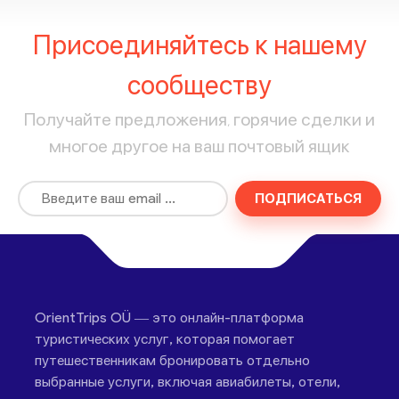
Присоединяйтесь к нашему
сообществу
Получайте предложения, горячие сделки и
многое другое на ваш почтовый ящик
ПОДПИСАТЬСЯ
OrientTrips OÜ — это онлайн-платформа
туристических услуг, которая помогает
путешественникам бронировать отдельно
выбранные услуги, включая авиабилеты, отели,