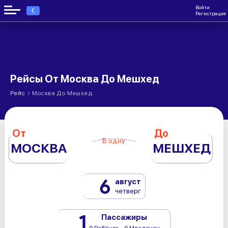
Войти
€
Регистрация
Рейсы От Москва До Мешхед
›
Рейс
Москва До Мешхед
От
До
В одну
МОСКВА
МЕШХЕД
6
август
четверг
1
Пассажиры
0 Ребёнок - 0 Младенец