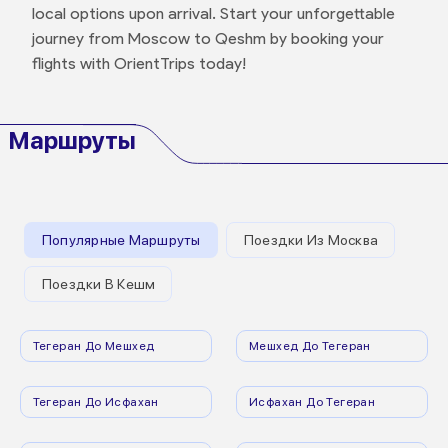
local options upon arrival. Start your unforgettable
journey from Moscow to Qeshm by booking your
flights with OrientTrips today!
Маршруты
Популярные Маршруты
Поездки Из Москва
Поездки В Кешм
Тегеран До Мешхед
Мешхед До Тегеран
Тегеран До Исфахан
Исфахан До Тегеран