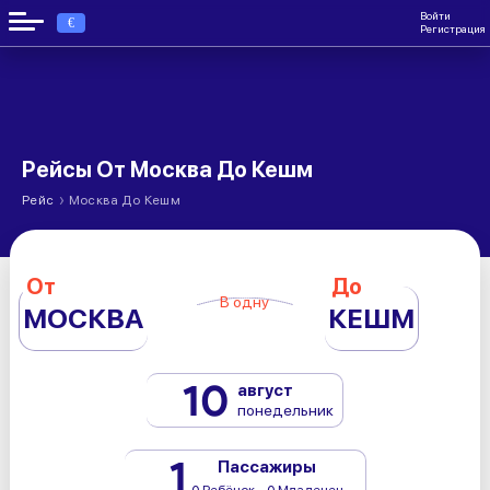
Войти
€
Регистрация
Рейсы От Москва До Кешм
›
Рейс
Москва До Кешм
От
До
В одну
МОСКВА
КЕШМ
10
август
понедельник
1
Пассажиры
0 Ребёнок - 0 Младенец