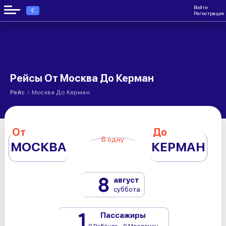
Войти
€
Регистрация
Рейсы От Москва До Керман
›
Рейс
Москва До Керман
От
До
В одну
МОСКВА
КЕРМАН
8
август
суббота
1
Пассажиры
0 Ребёнок - 0 Младенец