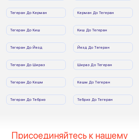
Тегеран До Керман
Керман До Тегеран
Тегеран До Киш
Киш До Тегеран
Тегеран До Йезд
Йезд До Тегеран
Тегеран До Шираз
Шираз До Тегеран
Тегеран До Кешм
Кешм До Тегеран
Тегеран До Тебриз
Тебриз До Тегеран
Присоединяйтесь к нашему