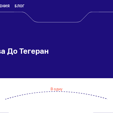
ЕНИЯ
БЛОГ
а До Тегеран
В одну