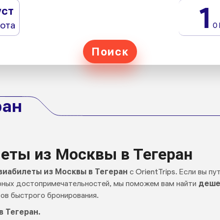
1
уст
ота
0
Поиск
ран
еты из Москвы в Тегеран
иабилеты из Москвы в Тегеран
с OrientTrips. Если вы п
урных достопримечательностей, мы поможем вам найти
деше
ов быстрого бронирования.
 Тегеран.