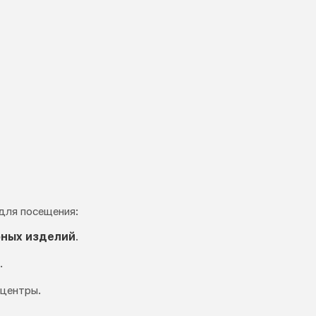
 для посещения:
рных изделий
.
.
 центры.