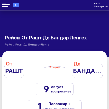
Войти
€
Регистрация
Рейсы От Рашт До Бандар Ленгех
›
Рейс
Решт До Бендер-Ленге
От
До
В одну
РАШТ
БАНДАР ЛЕНГЕХ
9
август
воскресенье
1
Пассажиры
0 Ребёнок - 0 Младенец