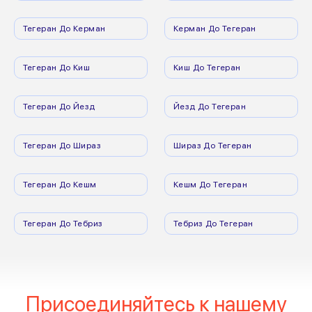
Тегеран До Керман
Керман До Тегеран
Тегеран До Киш
Киш До Тегеран
Тегеран До Йезд
Йезд До Тегеран
Тегеран До Шираз
Шираз До Тегеран
Тегеран До Кешм
Кешм До Тегеран
Тегеран До Тебриз
Тебриз До Тегеран
Присоединяйтесь к нашему