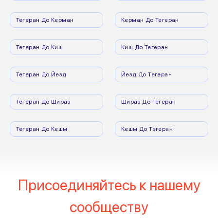
Тегеран До Керман
Керман До Тегеран
Тегеран До Киш
Киш До Тегеран
Тегеран До Йезд
Йезд До Тегеран
Тегеран До Шираз
Шираз До Тегеран
Тегеран До Кешм
Кешм До Тегеран
Присоединяйтесь к нашему
сообществу