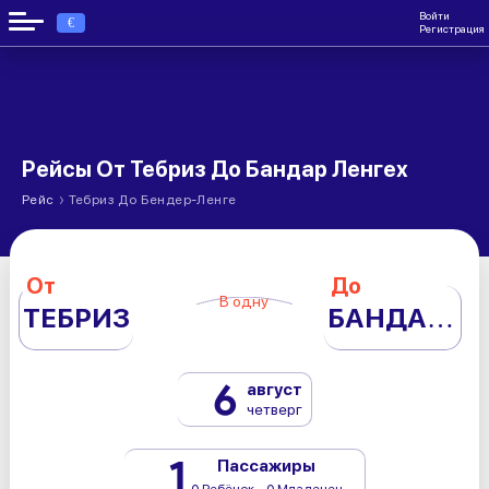
Войти
€
Регистрация
Рейсы От Тебриз До Бандар Ленгех
›
Рейс
Тебриз До Бендер-Ленге
От
До
В одну
ТЕБРИЗ
БАНДАР ЛЕНГЕХ
6
август
четверг
1
Пассажиры
0 Ребёнок - 0 Младенец