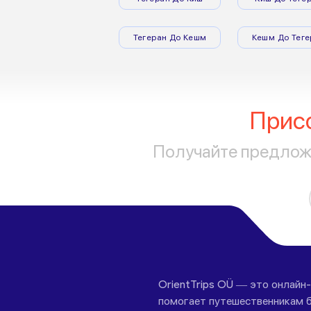
Тегеран До Кешм
Кешм До Теге
Прис
Получайте предложе
OrientTrips OÜ — это онлайн
помогает путешественникам б