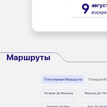
9
авгус
воскре
Маршруты
Популярные Маршруты
Поездки И
Тегеран До Мешхед
Мешхед До Тег
Тегеран До Киш
Киш До Теге