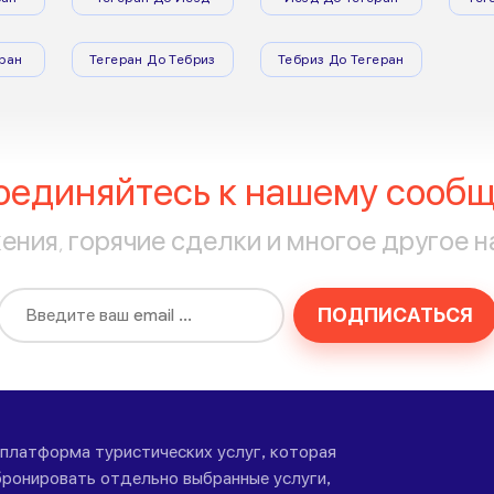
ран
Тегеран До Тебриз
Тебриз До Тегеран
оединяйтесь к нашему сообщ
ния, горячие сделки и многое другое н
ПОДПИСАТЬСЯ
-платформа туристических услуг, которая
ронировать отдельно выбранные услуги,