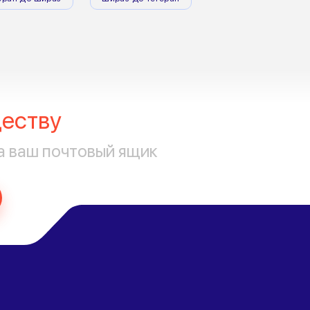
еству
а ваш почтовый ящик