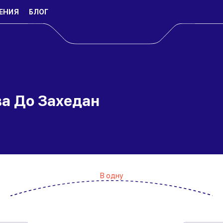
ЕНИЯ
БЛОГ
а До Захедан
В одну