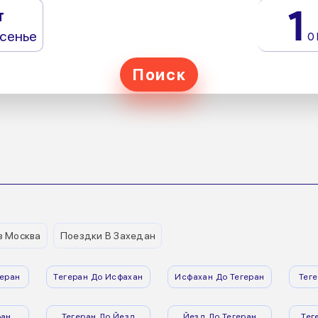
1
т
сенье
0
Поиск
з Москва
Поездки В Захедан
еран
Тегеран До Исфахан
Исфахан До Тегеран
Тег
ран
Тегеран До Йезд
Йезд До Тегеран
Тег