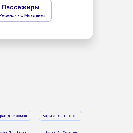
Пассажиры
 Ребёнок - 0 Младенец
еран До Керман
Керман До Тегеран
еран До Шираз
Шираз До Тегеран