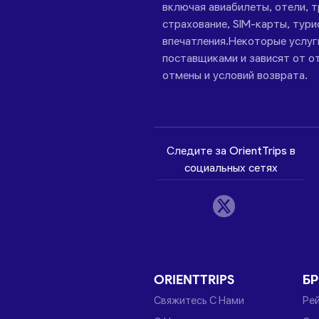
включая авиабилеты, отели, 
страхование, SIM-карты, тури
впечатления.Некоторые услу
поставщиками и зависят от от
отмены и условий возврата.
Следите за OrientTrips в
социальных сетях
ORIENTTRIPS
Б
Свяжитесь С Нами
Ре