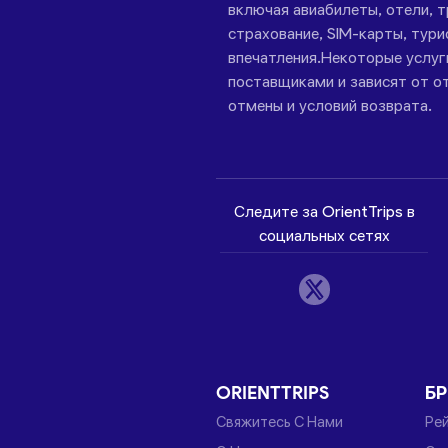
включая авиабилеты, отели, 
страхование, SIM-карты, тури
впечатления.Некоторые услу
поставщиками и зависят от от
отмены и условий возврата.
Следите за OrientTrips в
социальных сетях
ORIENTTRIPS
Б
Свяжитесь С Нами
Ре