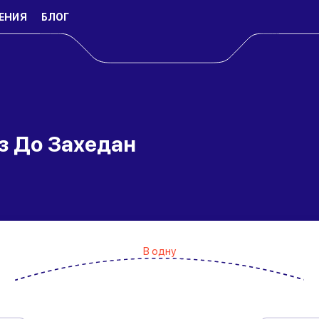
ЕНИЯ
БЛОГ
з До Захедан
В одну