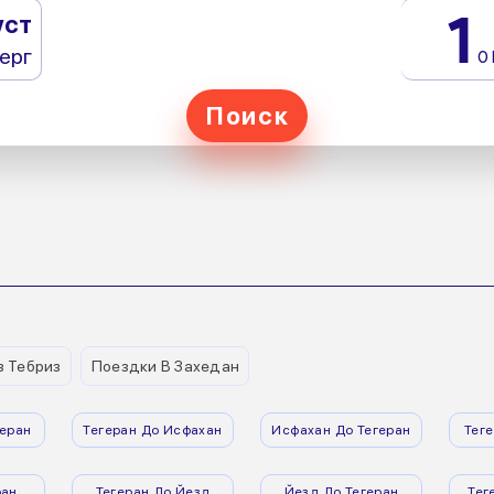
1
уст
ерг
0
Поиск
з Тебриз
Поездки В Захедан
еран
Тегеран До Исфахан
Исфахан До Тегеран
Тег
ран
Тегеран До Йезд
Йезд До Тегеран
Тег