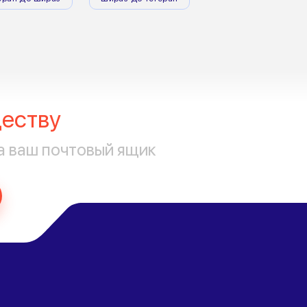
еству
а ваш почтовый ящик