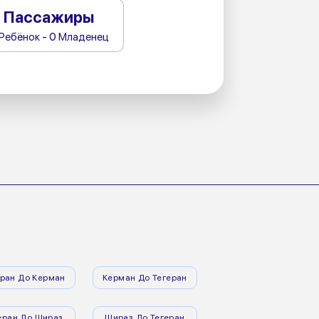
Пассажиры
 Ребёнок - 0 Младенец
еран До Керман
Керман До Тегеран
еран До Шираз
Шираз До Тегеран