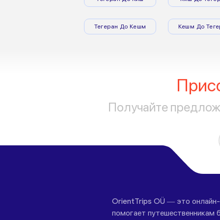
Тегеран До Кешм
Кешм До Теге
Прис
Получайте предложе
OrientTrips OÜ — это онлайн
помогает путешественникам б