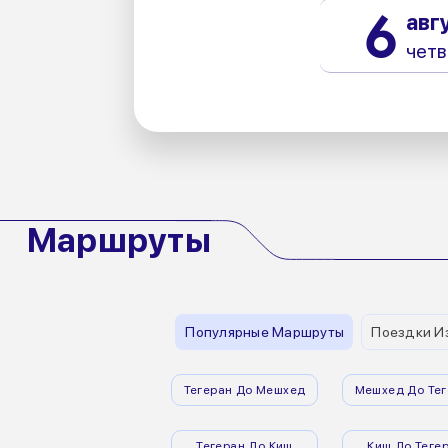
6
авг
четв
Маршруты
Популярные Маршруты
Поездки И
Тегеран До Мешхед
Мешхед До Тег
Тегеран До Киш
Киш До Теге