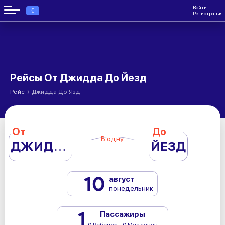
Войти
€
Регистрация
Рейсы От Джидда До Йезд
›
Рейс
Джидда До Язд
От
До
В одну
ДЖИДДА
ЙЕЗД
10
август
понедельник
1
Пассажиры
0 Ребёнок - 0 Младенец