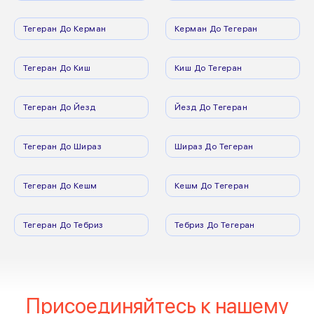
Тегеран До Керман
Керман До Тегеран
Тегеран До Киш
Киш До Тегеран
Тегеран До Йезд
Йезд До Тегеран
Тегеран До Шираз
Шираз До Тегеран
Тегеран До Кешм
Кешм До Тегеран
Тегеран До Тебриз
Тебриз До Тегеран
Присоединяйтесь к нашему