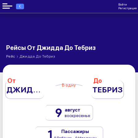
Войти
€
Регистрация
Рейсы От Джидда До Тебриз
›
Рейс
Джидда До Тебриз
От
До
В одну
ДЖИДДА
ТЕБРИЗ
9
август
воскресенье
1
Пассажиры
0 Ребёнок - 0 Младенец