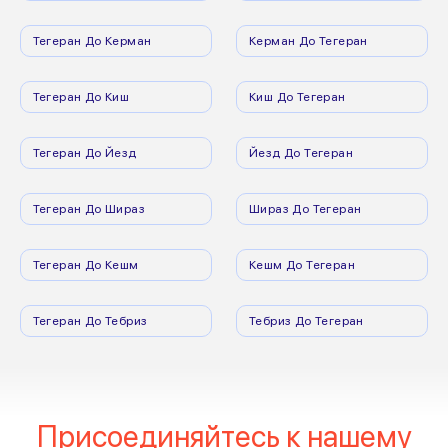
Тегеран До Керман
Керман До Тегеран
Тегеран До Киш
Киш До Тегеран
Тегеран До Йезд
Йезд До Тегеран
Тегеран До Шираз
Шираз До Тегеран
Тегеран До Кешм
Кешм До Тегеран
Тегеран До Тебриз
Тебриз До Тегеран
Присоединяйтесь к нашему