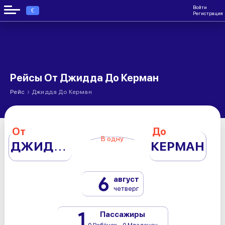
Войти
€
Регистрация
Рейсы От Джидда До Керман
›
Рейс
Джидда До Керман
От
До
В одну
ДЖИДДА
КЕРМАН
6
август
четверг
1
Пассажиры
0 Ребёнок - 0 Младенец