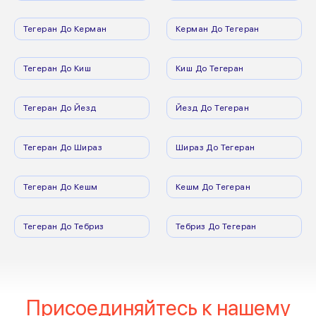
Тегеран До Керман
Керман До Тегеран
Тегеран До Киш
Киш До Тегеран
Тегеран До Йезд
Йезд До Тегеран
Тегеран До Шираз
Шираз До Тегеран
Тегеран До Кешм
Кешм До Тегеран
Тегеран До Тебриз
Тебриз До Тегеран
Присоединяйтесь к нашему