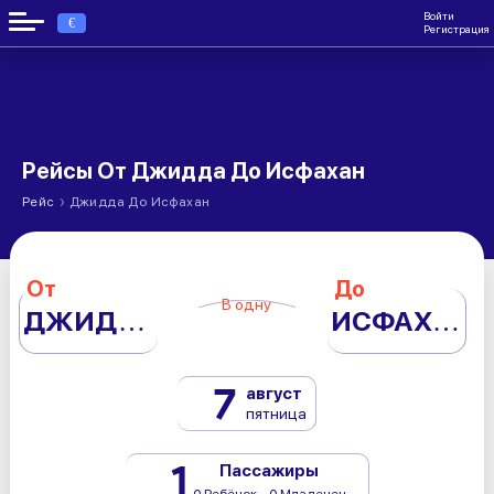
Войти
€
Регистрация
Рейсы От Джидда До Исфахан
›
Рейс
Джидда До Исфахан
От
До
В одну
ДЖИДДА
ИСФАХАН
7
август
пятница
1
Пассажиры
0 Ребёнок - 0 Младенец