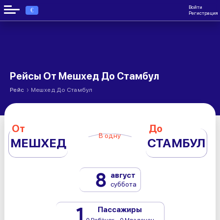
Войти
€
Регистрация
Рейсы От Мешхед До Стамбул
›
Рейс
Мешхед До Стамбул
От
До
В одну
МЕШХЕД
СТАМБУЛ
8
август
суббота
1
Пассажиры
0 Ребёнок - 0 Младенец