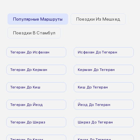
Популярные Маршруты
Поездки Из Мешхед
Поездки В Стамбул
Тегеран До Исфахан
Исфахан До Тегеран
Тегеран До Керман
Керман До Тегеран
Тегеран До Киш
Киш До Тегеран
Тегеран До Йезд
Йезд До Тегеран
Тегеран До Шираз
Шираз До Тегеран
Тегеран До Кешм
Кешм До Тегеран