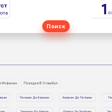
1
уст
ота
0
Поиск
з Исфахан
Поездки В Стамбул
еран
Тегеран До Керман
Керман До Тегеран
Те
ран
Тегеран До Шираз
Шираз До Тегеран
Те