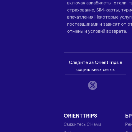
включая авиабилеты, отели, 
страхование, SIM-карты, тури
впечатления.Некоторые услу
поставщиками и зависят от от
отмены и условий возврата.
Следите за OrientTrips в
социальных сетях
ORIENTTRIPS
Б
Свяжитесь С Нами
Ре