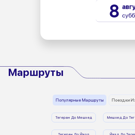
8
авг
субб
Маршруты
Популярные Маршруты
Поездки И
Тегеран До Мешхед
Мешхед До Тег
Тегеран До Йезд
Йезд До Теге