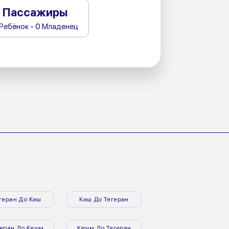
Пассажиры
 Ребёнок - 0 Младенец
геран До Киш
Киш До Тегеран
геран До Кешм
Кешм До Тегеран