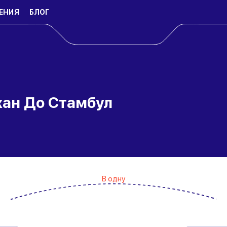
ЕНИЯ
БЛОГ
хан До Стамбул
В одну