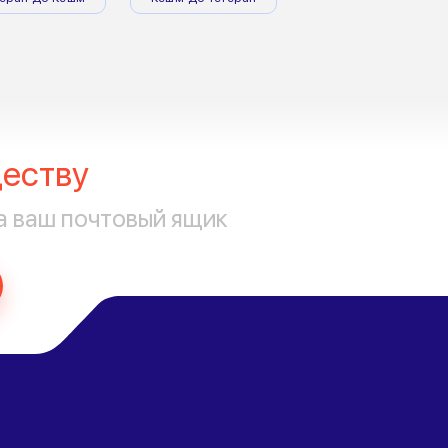
еству
а ваш почтовый ящик