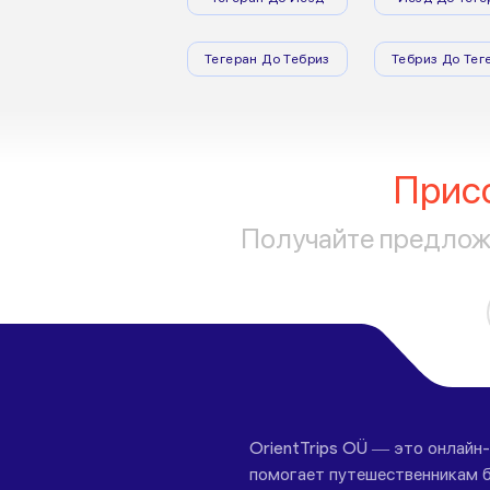
Тегеран До Тебриз
Тебриз До Тег
Прис
Получайте предложе
OrientTrips OÜ — это онлайн
помогает путешественникам б