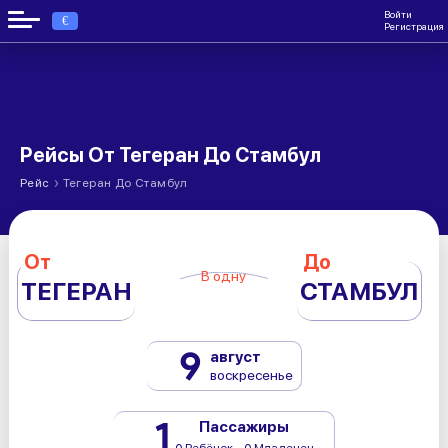
Войти
€
Регистрация
Рейсы От Тегеран До Стамбул
›
Рейс
Тегеран До Стамбул
От
До
В одну
ТЕГЕРАН
СТАМБУЛ
9
август
воскресенье
1
Пассажиры
0 Ребёнок - 0 Младенец