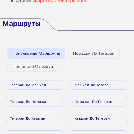
по адресу
support@orienttrips.com
.
Маршруты
Популярные Маршруты
Поездки Из Тегеран
Поездки В Стамбул
Тегеран До Мешхед
Мешхед До Тегеран
Тегеран До Исфахан
Исфахан До Тегеран
Тегеран До Керман
Керман До Тегеран