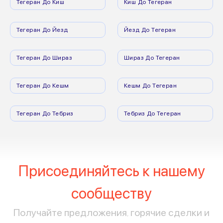
Тегеран До Киш
Киш До Тегеран
Тегеран До Йезд
Йезд До Тегеран
Тегеран До Шираз
Шираз До Тегеран
Тегеран До Кешм
Кешм До Тегеран
Тегеран До Тебриз
Тебриз До Тегеран
Присоединяйтесь к нашему
сообществу
Получайте предложения, горячие сделки и