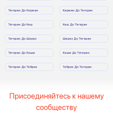
Тегеран До Керман
Керман До Тегеран
Тегеран До Киш
Киш До Тегеран
Тегеран До Шираз
Шираз До Тегеран
Тегеран До Кешм
Кешм До Тегеран
Тегеран До Тебриз
Тебриз До Тегеран
Присоединяйтесь к нашему
сообществу