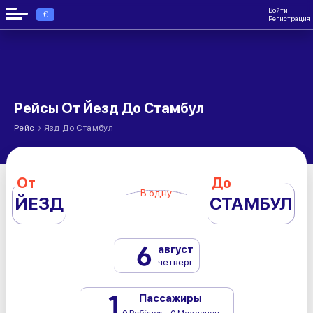
Войти
€
Регистрация
Рейсы От Йезд До Стамбул
›
Рейс
Язд До Стамбул
От
До
В одну
ЙЕЗД
СТАМБУЛ
6
август
четверг
1
Пассажиры
0 Ребёнок - 0 Младенец