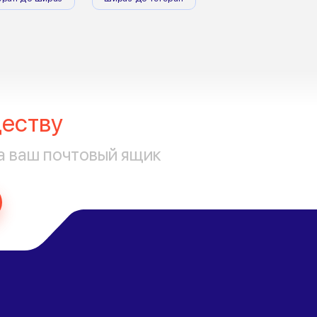
еству
а ваш почтовый ящик