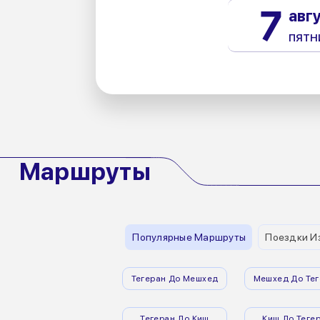
7
авг
пятн
Маршруты
Популярные Маршруты
Поездки И
Тегеран До Мешхед
Мешхед До Тег
Тегеран До Киш
Киш До Теге