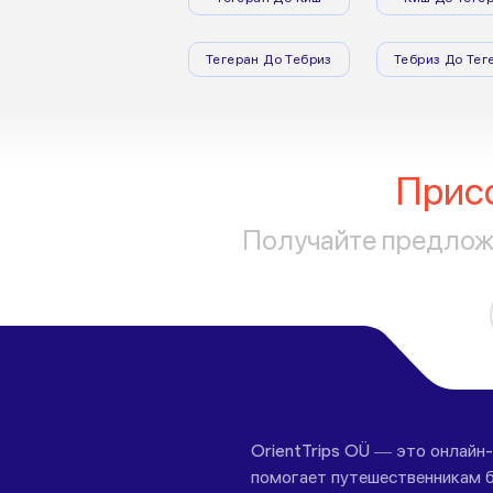
Тегеран До Тебриз
Тебриз До Тег
Прис
Получайте предложе
OrientTrips OÜ — это онлайн
помогает путешественникам б