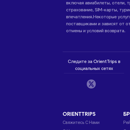
включая авиабилеты, отели, 
страхование, SIM-карты, тури
впечатления.Некоторые услу
поставщиками и зависят от от
отмены и условий возврата.
Следите за OrientTrips в
социальных сетях
ORIENTTRIPS
Б
Свяжитесь С Нами
Ре