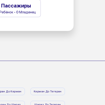
Пассажиры
 Ребёнок - 0 Младенец
еран До Керман
Керман До Тегеран
еран До Шираз
Шираз До Тегеран