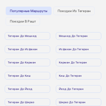
Популярные Маршруты
Поездки Из Тегеран
Поездки В Рашт
Тегеран До Мешхед
Мешхед До Тегеран
Тегеран До Исфахан
Исфахан До Тегеран
Тегеран До Керман
Керман До Тегеран
Тегеран До Киш
Киш До Тегеран
Тегеран До Йезд
Йезд До Тегеран
Тегеран До Шираз
Шираз До Тегеран