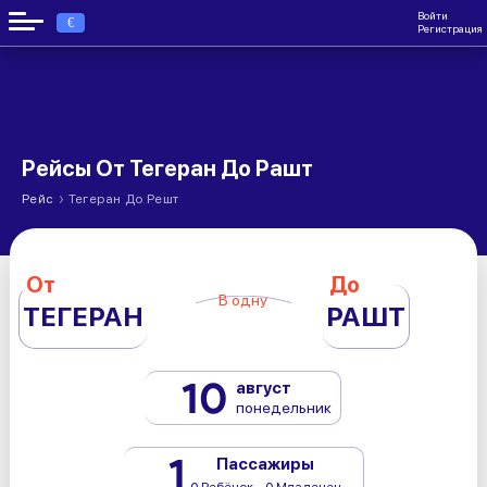
Войти
€
Регистрация
Рейсы От Тегеран До Рашт
›
Рейс
Тегеран До Решт
От
До
В одну
ТЕГЕРАН
РАШТ
10
август
понедельник
1
Пассажиры
0 Ребёнок - 0 Младенец