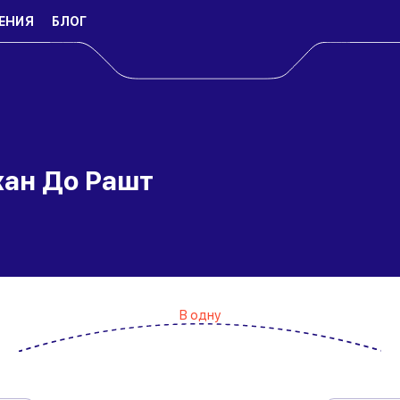
ЕНИЯ
БЛОГ
хан До Рашт
В одну