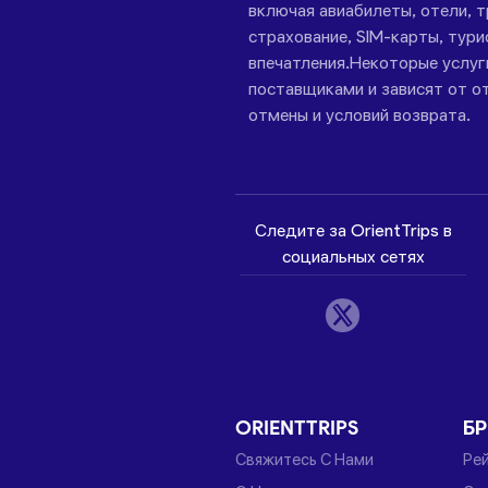
включая авиабилеты, отели, 
страхование, SIM-карты, тури
впечатления.Некоторые услу
поставщиками и зависят от от
отмены и условий возврата.
Следите за OrientTrips в
социальных сетях
ORIENTTRIPS
Б
Свяжитесь С Нами
Ре