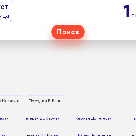
1
уст
ица
0
Поиск
з Исфахан
Поездки В Рашт
еран
Тегеран До Керман
Керман До Тегеран
Те
ран
Тегеран До Шираз
Шираз До Тегеран
Те