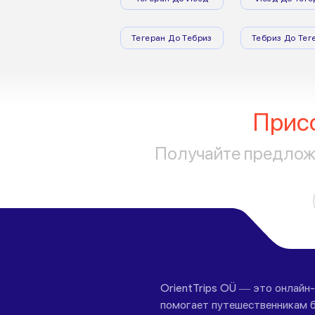
Тегеран До Тебриз
Тебриз До Тег
Прис
Получайте предложе
OrientTrips OÜ — это онлайн
помогает путешественникам б