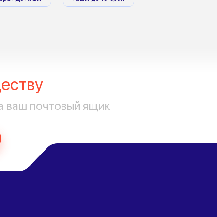
еству
а ваш почтовый ящик