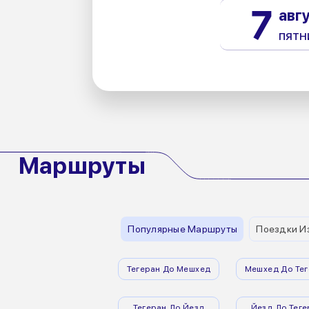
7
авг
пятн
Маршруты
Популярные Маршруты
Поездки И
Тегеран До Мешхед
Мешхед До Тег
Тегеран До Йезд
Йезд До Теге