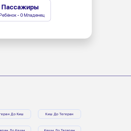
Пассажиры
 Ребёнок - 0 Младенец
геран До Киш
Киш До Тегеран
геран До Кешм
Кешм До Тегеран