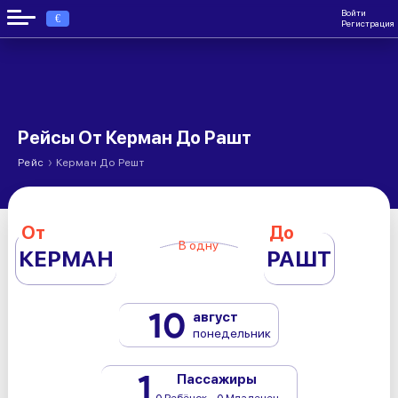
Войти
€
Регистрация
Рейсы От Керман До Рашт
›
Рейс
Керман До Решт
От
До
В одну
КЕРМАН
РАШТ
10
август
понедельник
1
Пассажиры
0 Ребёнок - 0 Младенец