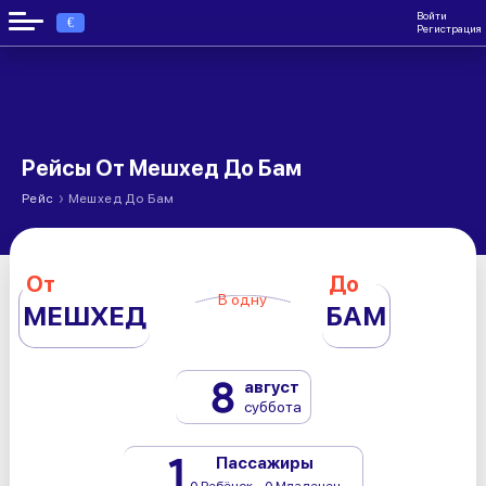
Войти
€
Регистрация
Рейсы От Мешхед До Бам
›
Рейс
Мешхед До Бам
От
До
В одну
МЕШХЕД
БАМ
8
август
суббота
1
Пассажиры
0 Ребёнок - 0 Младенец