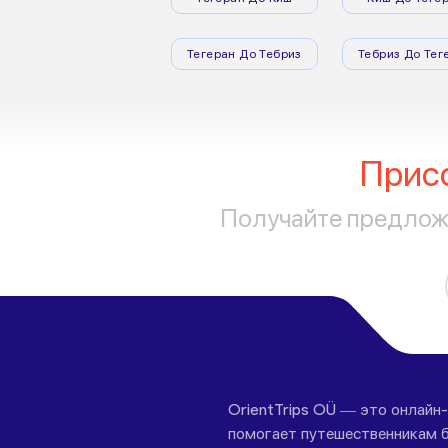
Тегеран До Тебриз
Тебриз До Тег
Прис
Получайте предложе
OrientTrips OÜ — это онлайн
помогает путешественникам б