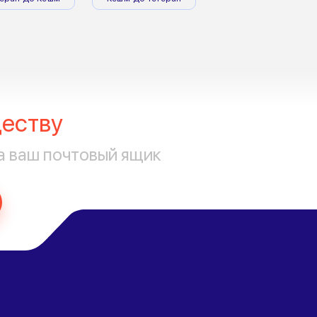
еству
а ваш почтовый ящик