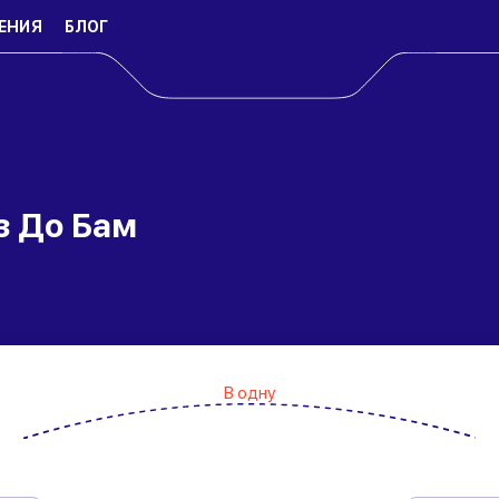
ЕНИЯ
БЛОГ
з До Бам
В одну