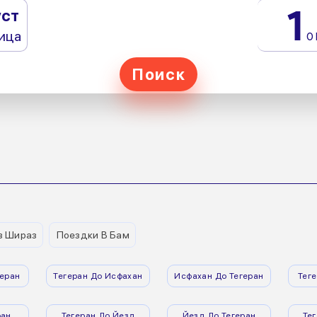
1
уст
ица
0
Поиск
з Шираз
Поездки В Бам
еран
Тегеран До Исфахан
Исфахан До Тегеран
Тег
ран
Тегеран До Йезд
Йезд До Тегеран
Те