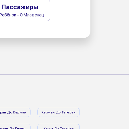
Пассажиры
 Ребёнок - 0 Младенец
еран До Керман
Керман До Тегеран
геран До Кешм
Кешм До Тегеран