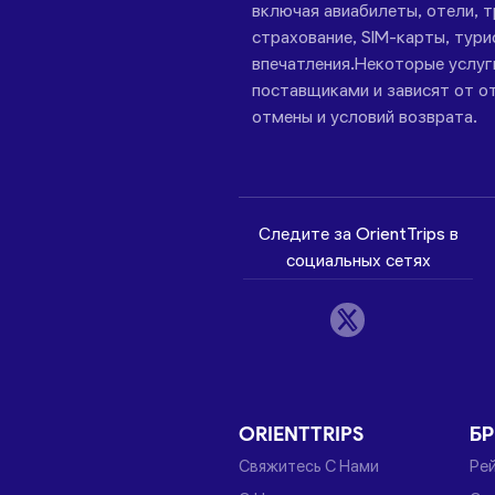
включая авиабилеты, отели, 
страхование, SIM-карты, тури
впечатления.Некоторые услу
поставщиками и зависят от от
отмены и условий возврата.
Следите за OrientTrips в
социальных сетях
ORIENTTRIPS
Б
Свяжитесь С Нами
Ре