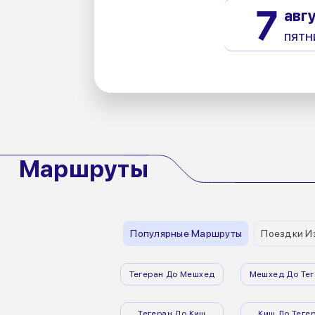
7
авг
пятн
Маршруты
Популярные Маршруты
Поездки И
Тегеран До Мешхед
Мешхед До Тег
Тегеран До Киш
Киш До Теге