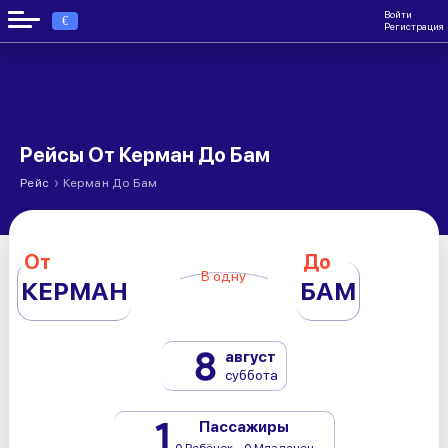
Войти
€
Регистрация
Рейсы От Керман До Бам
›
Рейс
Керман До Бам
От
До
В одну
КЕРМАН
БАМ
8
август
суббота
1
Пассажиры
0 Ребёнок - 0 Младенец