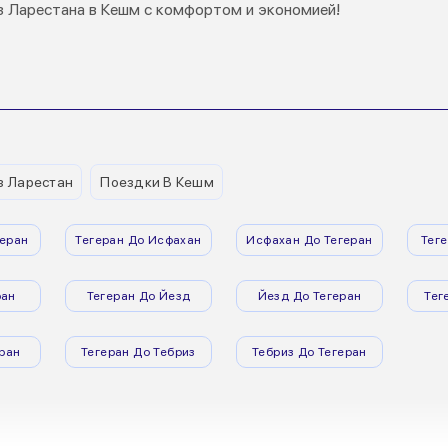
з Ларестана в Кешм с комфортом и экономией!
з Ларестан
Поездки В Кешм
еран
Тегеран До Исфахан
Исфахан До Тегеран
Тег
ран
Тегеран До Йезд
Йезд До Тегеран
Тег
ран
Тегеран До Тебриз
Тебриз До Тегеран