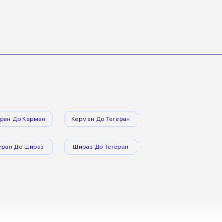
еран До Керман
Керман До Тегеран
еран До Шираз
Шираз До Тегеран