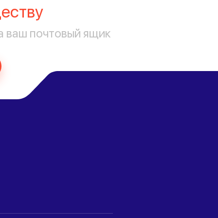
еству
а ваш почтовый ящик