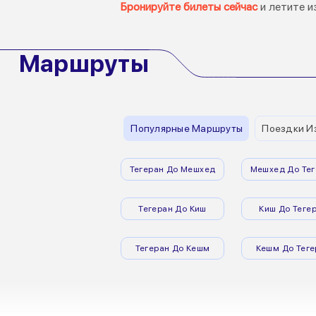
Бронируйте билеты сейчас
и летите и
Маршруты
Популярные Маршруты
Поездки И
Тегеран До Мешхед
Мешхед До Тег
Тегеран До Киш
Киш До Теге
Тегеран До Кешм
Кешм До Теге