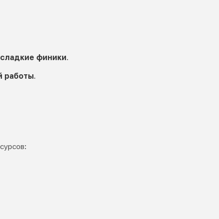
сладкие финики
.
й работы
.
сурсов: