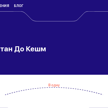
ЕНИЯ
БЛОГ
стан До Кешм
В одну