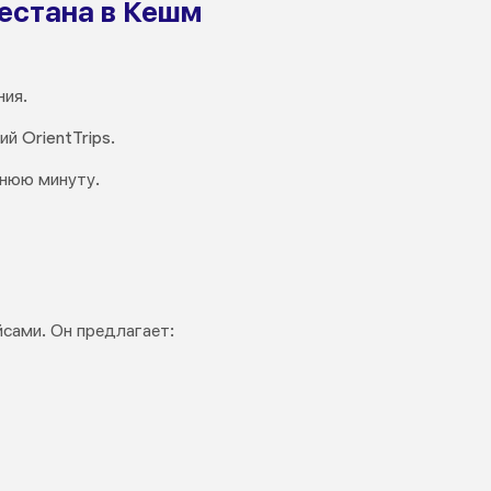
естана в Кешм
ния.
 OrientTrips.
нюю минуту.
сами. Он предлагает: