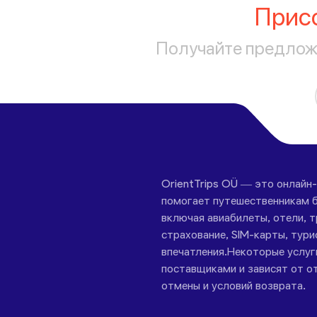
Прис
Получайте предложе
OrientTrips OÜ — это онлайн
помогает путешественникам б
включая авиабилеты, отели, 
страхование, SIM-карты, тури
впечатления.Некоторые услу
поставщиками и зависят от от
отмены и условий возврата.