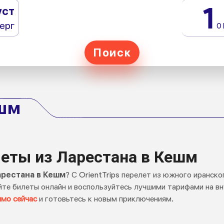
1
уст
ерг
0
Поиск
ешм
еты из Ларестана в Кешм
арестана в Кешм
? С OrientTrips перелет из южного иранск
йте билеты онлайн и воспользуйтесь лучшими тарифами на в
ямо сейчас
и готовьтесь к новым приключениям.