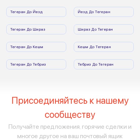
Тегеран До Йезд
Йезд До Тегеран
Тегеран До Шираз
Шираз До Тегеран
Тегеран До Кешм
Кешм До Тегеран
Тегеран До Тебриз
Тебриз До Тегеран
Присоединяйтесь к нашему
сообществу
Получайте предложения, горячие сделки и
многое другое на ваш почтовый ящик