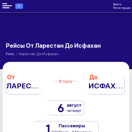
Войти
€
Регистрация
Рейсы От Ларестан До Исфахан
›
Рейс
Ларестан До Исфахан
От
До
В одну
ЛАРЕСТАН
ИСФАХАН
6
август
четверг
1
Пассажиры
0 Ребёнок - 0 Младенец