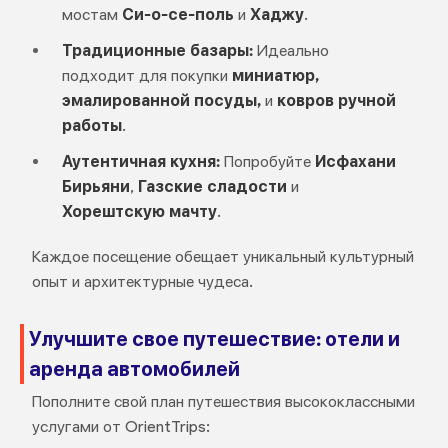
мостам
Си-о-се-поль
и
Хаджу
.
Традиционные базары:
Идеально
подходит для покупки
миниатюр,
эмалированной посуды,
и
ковров ручной
работы
.
Аутентичная кухня:
Попробуйте
Исфахани
Бирьяни
,
Газские сладости
и
Хорештскую мачту
.
Каждое посещение обещает уникальный культурный
опыт и архитектурные чудеса.
Улучшите свое путешествие: отели и
аренда автомобилей
Пополните свой план путешествия высококлассными
услугами от OrientTrips: