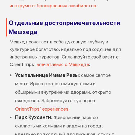
инструмент бронирования авиабилетов
.
Отдельные достопримечательности
Мешхеда
Мешхед сочетает в себе духовную глубину и
культурное богатство, идеально подходящее для
иностранных туристов. Спланируйте свой визит с
OrientTrips’
впечатления о Мешхеде
:
Усыпальница Имама Резы
: самое святое
место Ирана с золотыми куполами и
обширными внутренними дворами, открыто
ежедневно. Забронируйте тур через
OrientTrips’ experiences
.
Парк Кухсанги
: Живописный парк со
скалистыми холмами и видом на город,
идеально подходящий для пикников, открыт