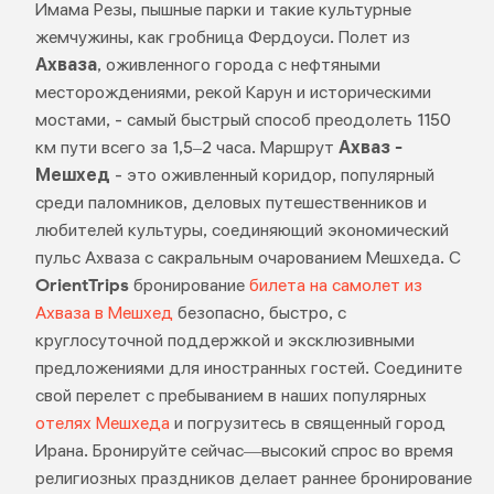
Имама Резы, пышные парки и такие культурные
жемчужины, как гробница Фердоуси. Полет из
Ахваза
, оживленного города с нефтяными
месторождениями, рекой Карун и историческими
мостами, - самый быстрый способ преодолеть 1150
км пути всего за 1,5–2 часа. Маршрут
Ахваз -
Мешхед
- это оживленный коридор, популярный
среди паломников, деловых путешественников и
любителей культуры, соединяющий экономический
пульс Ахваза с сакральным очарованием Мешхеда. С
OrientTrips
бронирование
билета на самолет из
Ахваза в Мешхед
безопасно, быстро, с
круглосуточной поддержкой и эксклюзивными
предложениями для иностранных гостей. Соедините
свой перелет с пребыванием в наших популярных
отелях Мешхеда
и погрузитесь в священный город
Ирана. Бронируйте сейчас—высокий спрос во время
религиозных праздников делает раннее бронирование