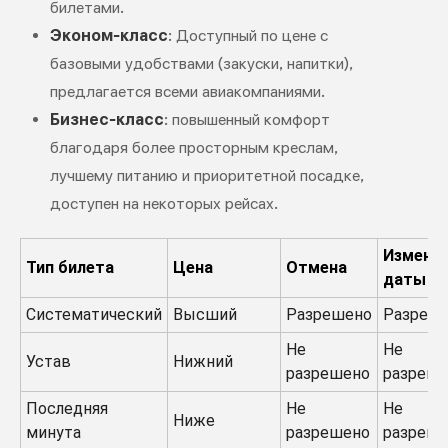
билетами.
Эконом-класс
: Доступный по цене с
базовыми удобствами (закуски, напитки),
предлагается всеми авиакомпаниями.
Бизнес-класс
: повышенный комфорт
благодаря более просторным креслам,
лучшему питанию и приоритетной посадке,
доступен на некоторых рейсах.
Измене
Тип билета
Цена
Отмена
даты
Систематический
Высший
Разрешено
Разреш
Не
Не
Устав
Нижний
разрешено
разреш
Последняя
Не
Не
Ниже
минута
разрешено
разреш