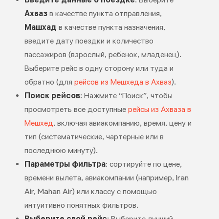
Ахваз
в качестве пункта отправления,
Машхад
в качестве пункта назначения,
введите дату поездки и количество
пассажиров (взрослый, ребенок, младенец).
Выберите рейс в одну сторону или туда и
обратно (для
рейсов из Мешхеда в Ахваз
).
Поиск рейсов
: Нажмите “Поиск”, чтобы
просмотреть все доступные
рейсы из Ахваза в
Мешхед
, включая авиакомпанию, время, цену и
тип (систематические, чартерные или в
последнюю минуту).
Параметры фильтра
: сортируйте по цене,
времени вылета, авиакомпании (например, Iran
Air, Mahan Air) или классу с помощью
интуитивно понятных фильтров.
Выберите свой рейс
: Выберите лучший