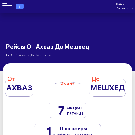
Войти
€
Регистрация
Рейсы От Ахваз До Мешхед
›
Рейс
Ахваз До Мешхед
От
До
В одну
АХВАЗ
МЕШХЕД
7
август
пятница
1
Пассажиры
0 Ребёнок - 0 Младенец