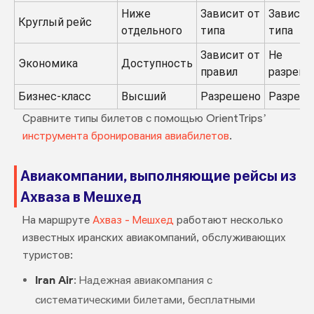
Ниже
Зависит от
Зависит
Круглый рейс
отдельного
типа
типа
Зависит от
Не
Экономика
Доступность
правил
разреш
Бизнес-класс
Высший
Разрешено
Разреш
Сравните типы билетов с помощью OrientTrips’
инструмента бронирования авиабилетов
.
Авиакомпании, выполняющие рейсы из
Ахваза в Мешхед
На маршруте
Ахваз - Мешхед
работают несколько
известных иранских авиакомпаний, обслуживающих
туристов:
Iran Air
: Надежная авиакомпания с
систематическими билетами, бесплатными