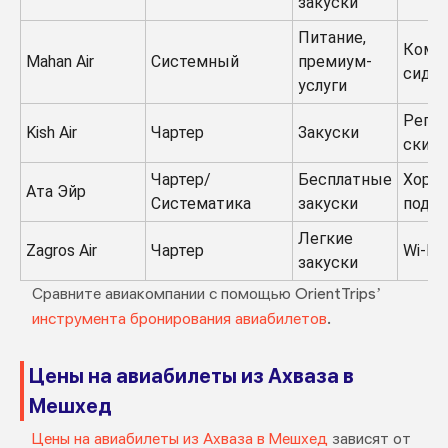
закуски
Питание,
Комф
Mahan Air
Системный
премиум-
сиден
услуги
Регу
Kish Air
Чартер
Закуски
скид
Чартер/
Бесплатные
Хоро
Ата Эйр
Систематика
закуски
подд
Легкие
Zagros Air
Чартер
Wi-Fi 
закуски
Сравните авиакомпании с помощью OrientTrips’
инструмента бронирования авиабилетов
.
Цены на авиабилеты из Ахваза в
Мешхед
Цены на авиабилеты из Ахваза в Мешхед
зависят от